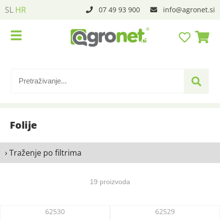
SL
HR
07 49 93 900
info
agronet.si
Folije
› Traženje po filtrima
19 proizvoda
62530
62529