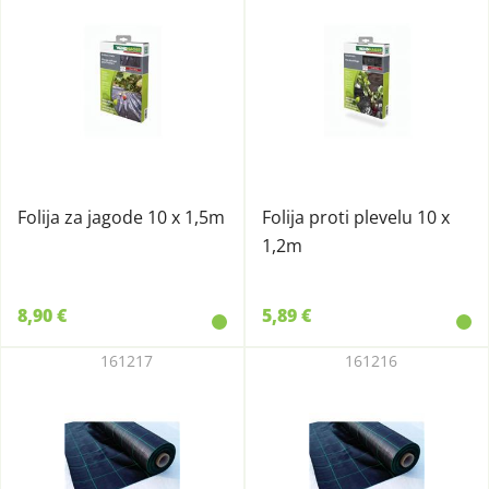
Folija za jagode 10 x 1,5m
Folija proti plevelu 10 x
1,2m
8,90 €
5,89 €
161217
161216