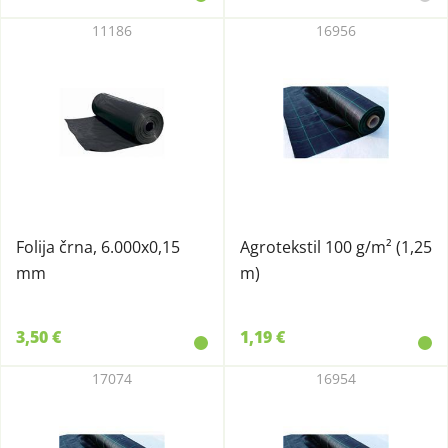
11186
16956
Folija črna, 6.000x0,15
Agrotekstil 100 g/m² (1,25
mm
m)
3,50 €
1,19 €
17074
16954