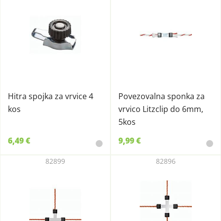
Hitra spojka za vrvice 4
Povezovalna sponka za
kos
vrvico Litzclip do 6mm,
5kos
6,49 €
9,99 €
82899
82896