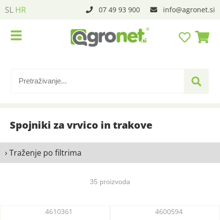
SL
HR
07 49 93 900
info
agronet.si
Spojniki za vrvico in trakove
› Traženje po filtrima
35 proizvoda
4610361
4600594