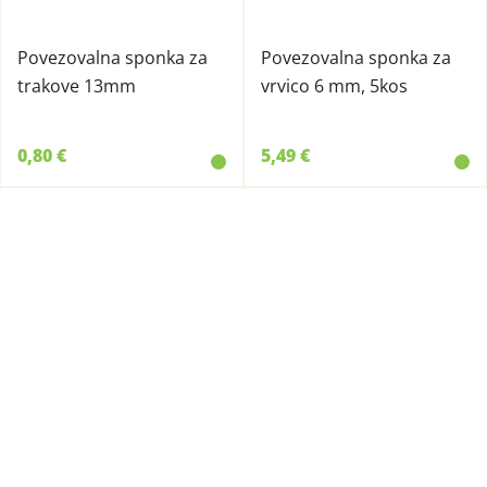
Povezovalna sponka za
Povezovalna sponka za
trakove 13mm
vrvico 6 mm, 5kos
0,80 €
5,49 €
82633
82372
Povezovalna sponka za
Spojka za vrvi in
vrvico 8 mm, 10kos
pletenice 2,5mm