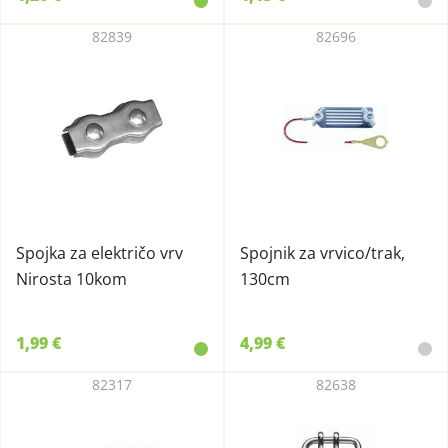
82839
82696
Spojka za električo vrv
Spojnik za vrvico/trak,
Nirosta 10kom
130cm
1,99 €
4,99 €
82317
82638