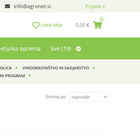
info
agronet.si
Prijava
»
0
0,00
€
Lista želja
etijska oprema
Sve (19)
KOLICA
VINOGRADNIŠTVO IN SADJARSTVO
NI PROGRAM
Sortiraj po: