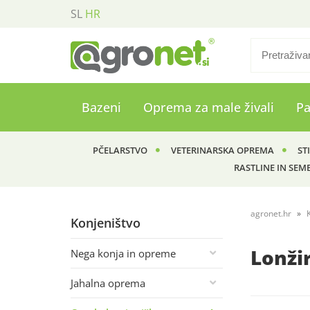
SL
HR
Bazeni
Oprema za male živali
P
PČELARSTVO
VETERINARSKA OPREMA
ST
RASTLINE IN SEM
agronet.hr
Konjeništvo
Lonži
Nega konja in opreme
Jahalna oprema