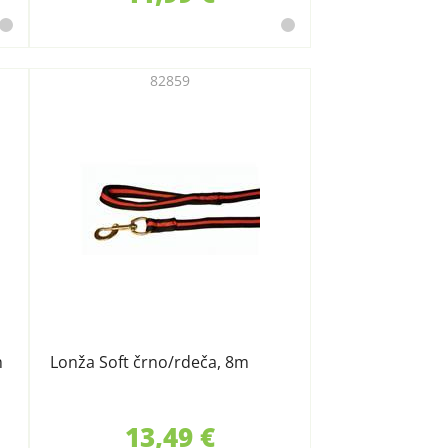
82859
m
Lonža Soft črno/rdeča, 8m
13,49 €