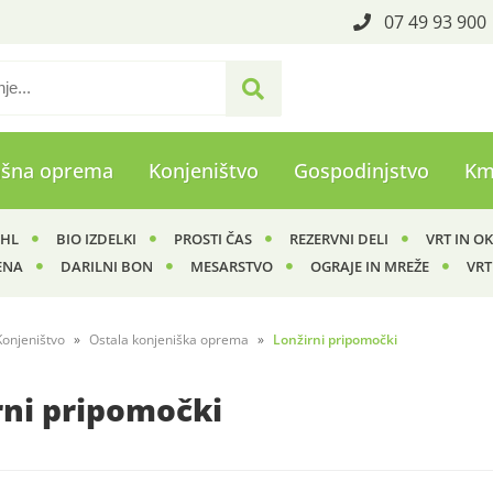
07 49 93 900
ašna oprema
Konjeništvo
Gospodinjstvo
Km
IHL
BIO IZDELKI
PROSTI ČAS
REZERVNI DELI
VRT IN O
ENA
DARILNI BON
MESARSTVO
OGRAJE IN MREŽE
VRT
Konjeništvo
Ostala konjeniška oprema
Lonžirni pripomočki
rni pripomočki