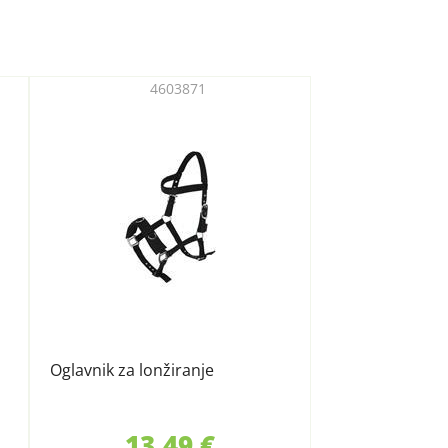
4603871
Oglavnik za lonžiranje
13,49 €