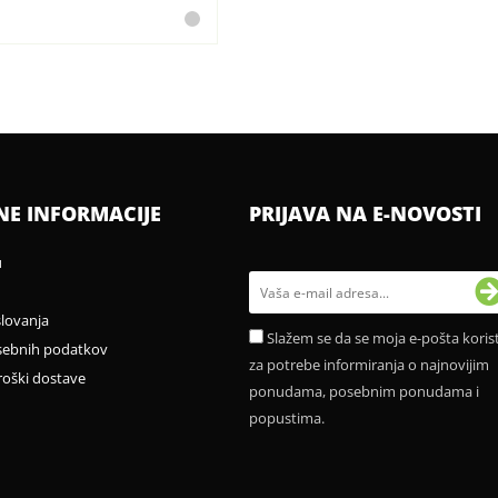
NE INFORMACIJE
PRIJAVA NA E-NOVOSTI
u
slovanja
Slažem se da se moja e-pošta korist
sebnih podatkov
za potrebe informiranja o najnovijim
roški dostave
ponudama, posebnim ponudama i
popustima.