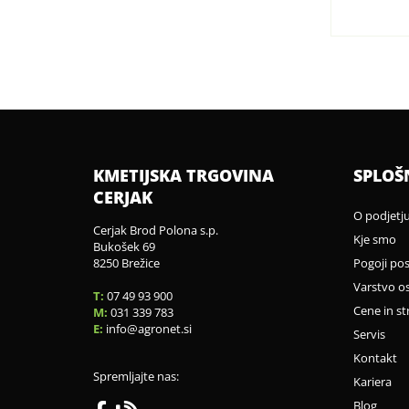
KMETIJSKA TRGOVINA
SPLOŠ
CERJAK
O podjetj
Cerjak Brod Polona s.p.
Kje smo
Bukošek 69
8250 Brežice
Pogoji po
Varstvo o
T:
07 49 93 900
Cene in st
M:
031 339 783
E:
info
agronet.si
Servis
Kontakt
Spremljajte nas:
Kariera
Blog