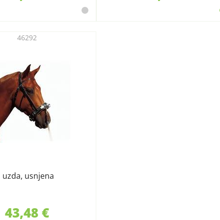
46292
 uzda, usnjena
43,48 €