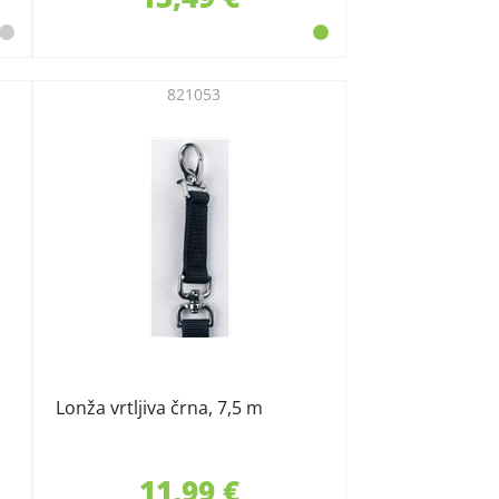
821053
Lonža vrtljiva črna, 7,5 m
11,99 €