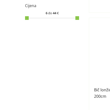
Cijena
6
do
44
€
Bič lonži
200cm