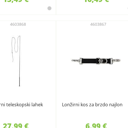
4603868
4603867
rni teleskopski lahek
Lonžirni kos za brzdo najlon
27,99 €
6,99 €