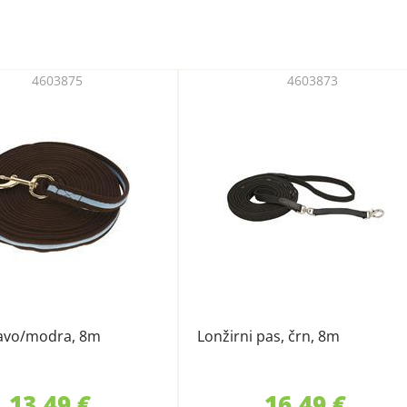
4603875
4603873
javo/modra, 8m
Lonžirni pas, črn, 8m
13,49 €
16,49 €