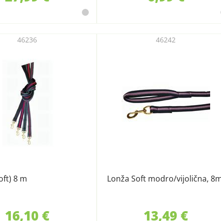
46236
46242
oft) 8 m
Lonža Soft modro/vijolična, 8
16,10 €
13,49 €