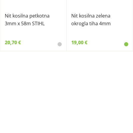
Nit kosilna petkotna
Nit kosilna zelena
3mm x 58m STIHL
okrogla tiha 4mm
20,70 €
19,00 €
488682
488557
Nit kosilna okrogla
Nit kosilna okrogla tiha
zelena 4mm
2,4mm x 14,6m STIHL