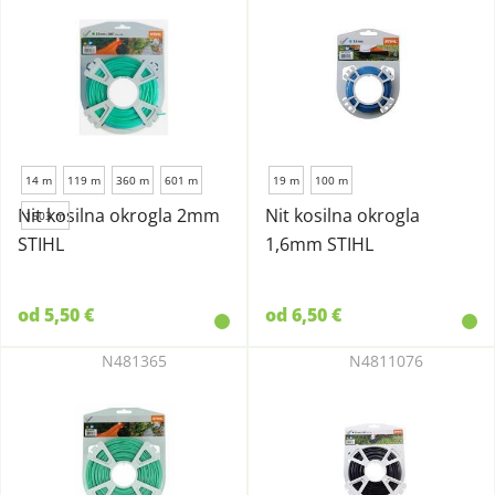
14 m
119 m
360 m
601 m
19 m
100 m
Nit kosilna okrogla 2mm
Nit kosilna okrogla
1503 m
STIHL
1,6mm STIHL
od 5,50 €
od 6,50 €
N481365
N4811076