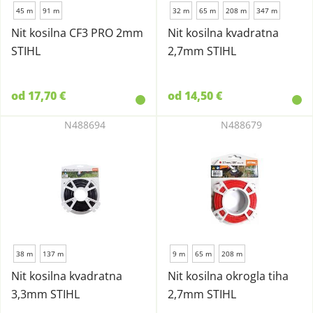
45 m
91 m
32 m
65 m
208 m
347 m
Nit kosilna CF3 PRO 2mm
Nit kosilna kvadratna
STIHL
2,7mm STIHL
od 17,70 €
od 14,50 €
N488694
N488679
38 m
137 m
9 m
65 m
208 m
Nit kosilna kvadratna
Nit kosilna okrogla tiha
3,3mm STIHL
2,7mm STIHL