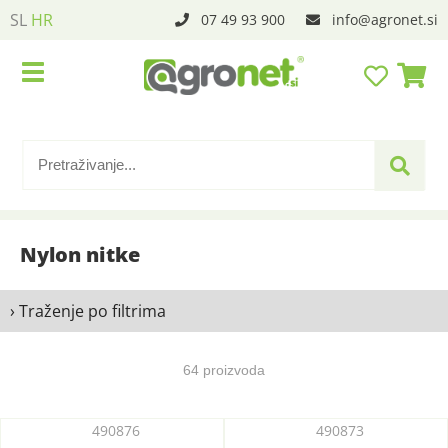
SL
HR
07 49 93 900
info
agronet.si
Nylon nitke
› Traženje po filtrima
64 proizvoda
490876
490873