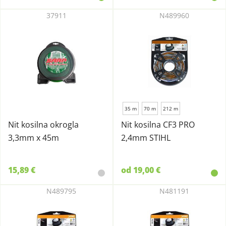
37911
N489960
35 m
70 m
212 m
Nit kosilna okrogla
Nit kosilna CF3 PRO
3,3mm x 45m
2,4mm STIHL
15,89 €
od 19,00 €
N489795
N481191