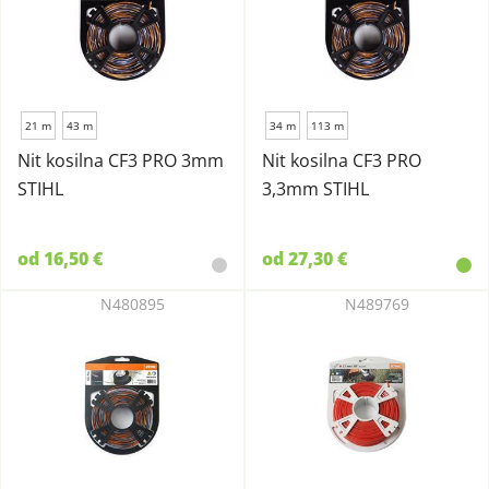
21 m
43 m
34 m
113 m
Nit kosilna CF3 PRO 3mm
Nit kosilna CF3 PRO
STIHL
3,3mm STIHL
od 16,50 €
od 27,30 €
N480895
N489769