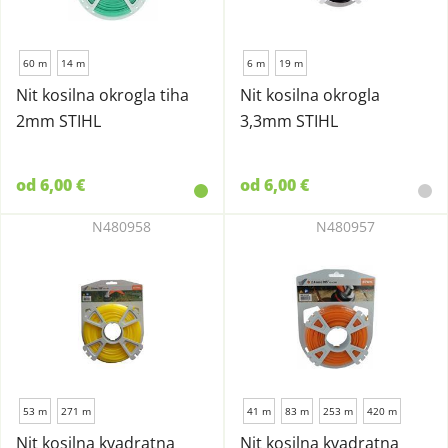
60 m
14 m
6 m
19 m
Nit kosilna okrogla tiha
Nit kosilna okrogla
2mm STIHL
3,3mm STIHL
od 6,00 €
od 6,00 €
N480958
N480957
53 m
271 m
41 m
83 m
253 m
420 m
Nit kosilna kvadratna
Nit kosilna kvadratna