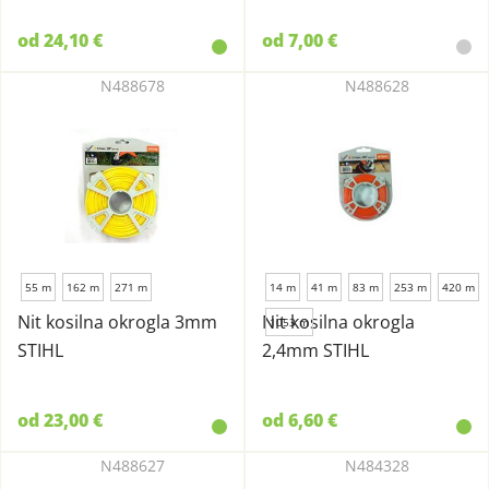
od 24,10 €
od 7,00 €
N488678
N488628
55 m
162 m
271 m
14 m
41 m
83 m
253 m
420 m
Nit kosilna okrogla 3mm
Nit kosilna okrogla
1053 m
STIHL
2,4mm STIHL
od 23,00 €
od 6,60 €
N488627
N484328