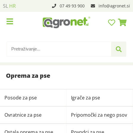
SL
HR
07 49 93 900
info
agronet.si
Oprema za pse
Posode za pse
Igrače za pse
Ovratnice za pse
Pripomočki za nego psov
Ostala oprema za pse
Povodci za pse