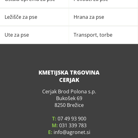
Ležišče za pse
Hrana za pse
Ute za pse
Transport, torbe
KMETIJSKA TRGOVINA
CERJAK
Cerjak Brod Polona s.p.
Bukošek 69
8250 Brežice
T:
07 49 93 900
M:
031 339 783
E:
info
agronet.si