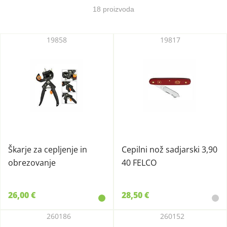
18 proizvoda
19858
19817
Škarje za cepljenje in
Cepilni nož sadjarski 3,90
obrezovanje
40 FELCO
26,00 €
28,50 €
260186
260152