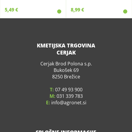
5,49 €
8,99 €
KMETIJSKA TRGOVINA
CERJAK
Cerjak Brod Polona s.p.
Bukošek 69
8250 Brežice
T:
07 49 93 900
M:
031 339 783
E:
info
agronet.si