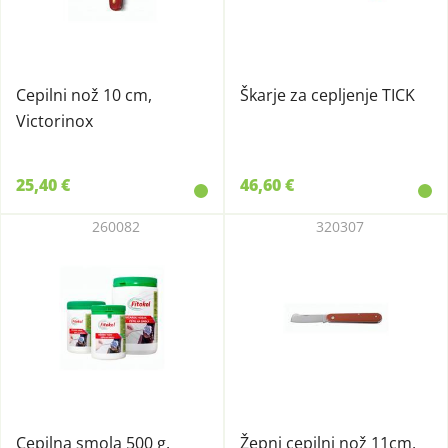
Cepilni nož 10 cm,
Škarje za cepljenje TICK
Victorinox
25,40 €
46,60 €
260082
320307
Cepilna smola 500 g,
Žepni cepilni nož 11cm,