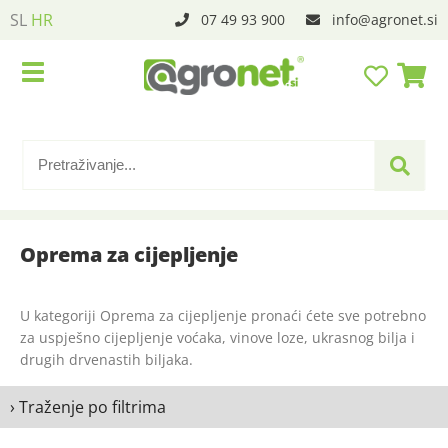
SL
HR
07 49 93 900
info
agronet.si
Oprema za cijepljenje
U kategoriji Oprema za cijepljenje pronaći ćete sve potrebno
za uspješno cijepljenje voćaka, vinove loze, ukrasnog bilja i
drugih drvenastih biljaka.
› Traženje po filtrima