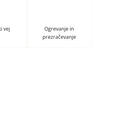
i vej
Ogrevanje in
prezračevanje