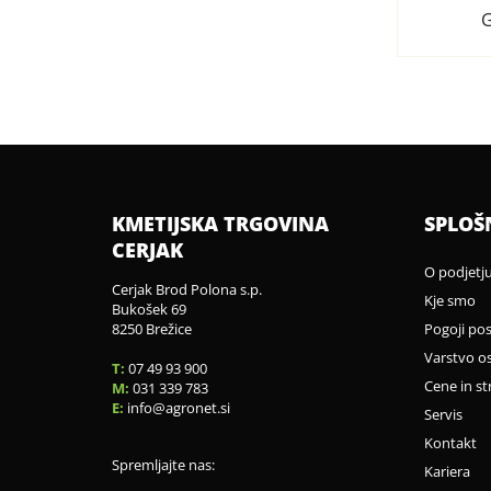
G
KMETIJSKA TRGOVINA
SPLOŠ
CERJAK
O podjetj
Cerjak Brod Polona s.p.
Kje smo
Bukošek 69
8250 Brežice
Pogoji po
Varstvo o
T:
07 49 93 900
Cene in st
M:
031 339 783
E:
info
agronet.si
Servis
Kontakt
Spremljajte nas:
Kariera