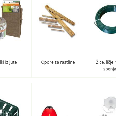
lki iz jute
Opore za rastline
Žice, ličje,
spenja