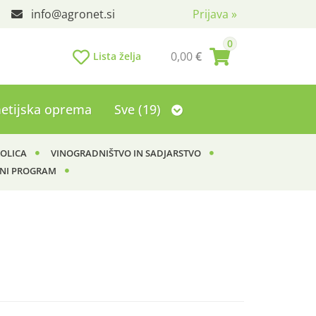
info
agronet.si
Prijava
»
0
0,00
€
Lista želja
etijska oprema
Sve (19)
KOLICA
VINOGRADNIŠTVO IN SADJARSTVO
NI PROGRAM