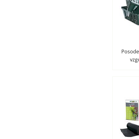
Posode 
vzg