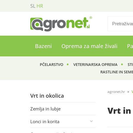
SL
HR
Bazeni
Oprema za male živali
P
PČELARSTVO
VETERINARSKA OPREMA
ST
RASTLINE IN SEM
agronet.hr
Vrt in okolica
Vrt in
Zemlja in lubje
Lonci in korita