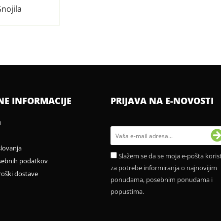
nojila
NE INFORMACIJE
PRIJAVA NA E-NOVOSTI
u
slovanja
Slažem se da se moja e-pošta korist
sebnih podatkov
za potrebe informiranja o najnovijim
roški dostave
ponudama, posebnim ponudama i
popustima.