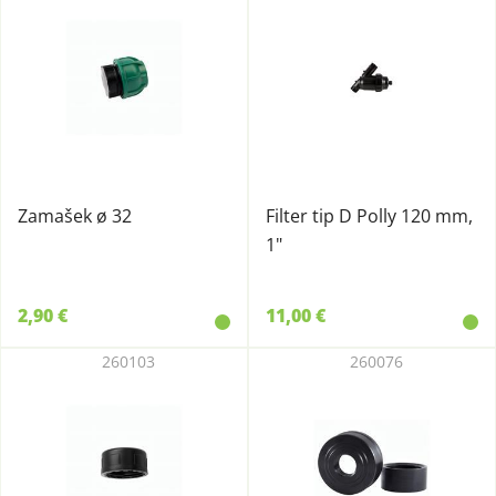
Zamašek ø 32
Filter tip D Polly 120 mm,
1"
2,90 €
11,00 €
260103
260076