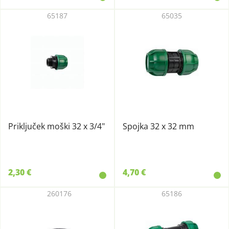
65187
65035
Priključek moški 32 x 3/4"
Spojka 32 x 32 mm
2,30 €
4,70 €
260176
65186