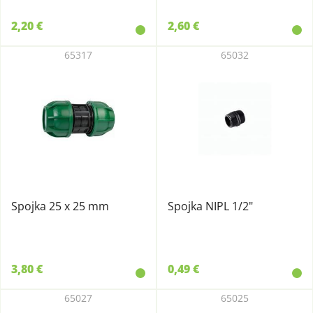
2,20 €
2,60 €
65317
65032
Spojka 25 x 25 mm
Spojka NIPL 1/2"
3,80 €
0,49 €
65027
65025