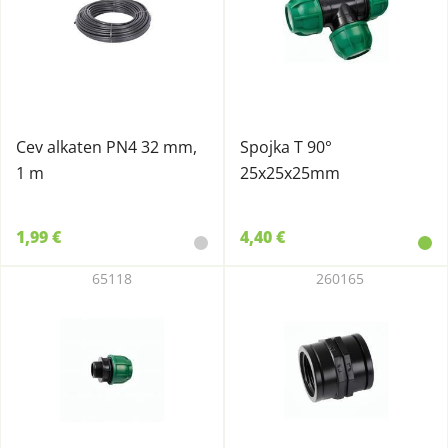
Cev alkaten PN4 32 mm,
Spojka T 90°
1 m
25x25x25mm
1,99 €
4,40 €
65118
260165