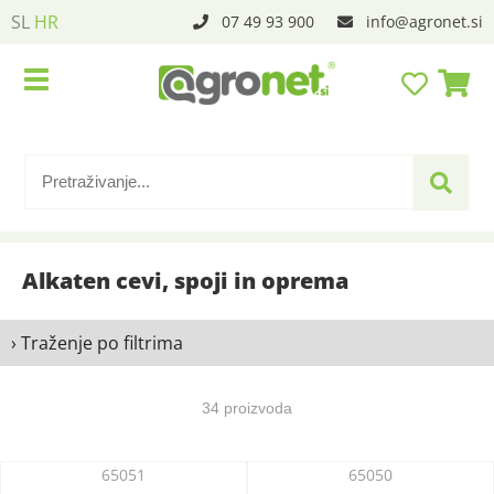
SL
HR
07 49 93 900
info
agronet.si
Alkaten cevi, spoji in oprema
› Traženje po filtrima
34 proizvoda
65051
65050