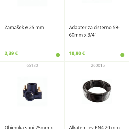
Zamašek ø 25 mm
Adapter za cisterno 59-
60mm x 3/4"
2,39 €
10,90 €
65180
260015
Objemka spoj 25mm x
Alkaten cev PN4 20 mm,