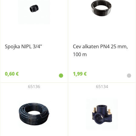
Spojka NIPL 3/4"
Cev alkaten PN4 25 mm,
100 m
0,60 €
1,99 €
65136
65134