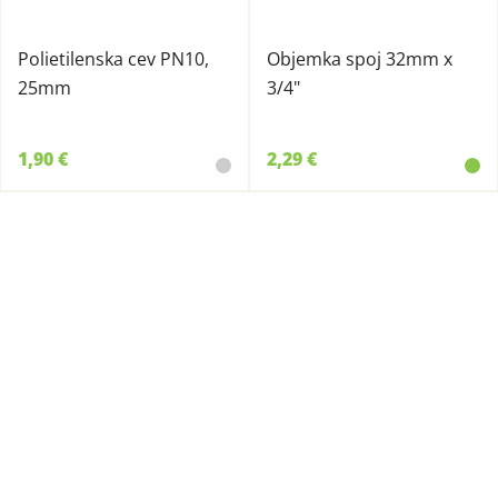
Polietilenska cev PN10,
Objemka spoj 32mm x
25mm
3/4"
1,90 €
2,29 €
66004
13049
Objemka spoj 40mm x
Spoj koleno 25x25 mm
3/4"