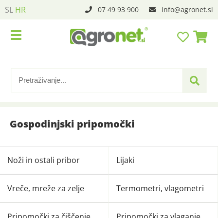
SL
HR
07 49 93 900
info
agronet.si
Gospodinjski pripomočki
Noži in ostali pribor
Lijaki
Vreče, mreže za zelje
Termometri, vlagometri
Pripomočki za čiščenje
Pripomočki za vlaganje