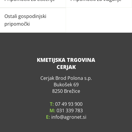
Ostali gospodinjski
pripomočki
KMETIJSKA TRGOVINA
CERJAK
Cerjak Brod Polona s.p.
Bukošek 69
8250 Brežice
T:
07 49 93 900
M:
031 339 783
E:
info
agronet.si