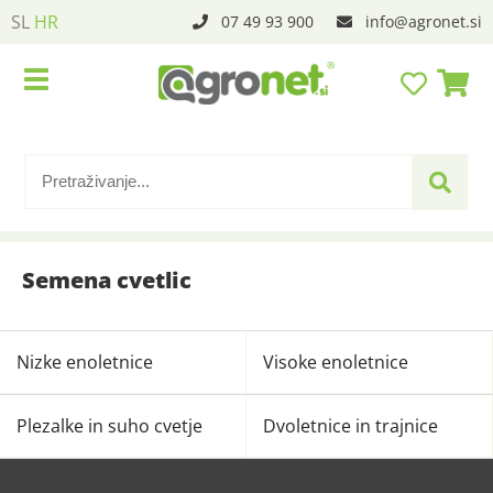
SL
HR
07 49 93 900
info
agronet.si
Semena cvetlic
Nizke enoletnice
Visoke enoletnice
Plezalke in suho cvetje
Dvoletnice in trajnice