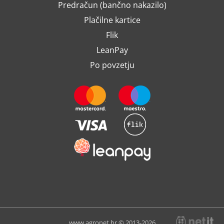
Predračun (bančno nakazilo)
Plačilne kartice
Flik
LeanPay
Po povzetju
www.agronet.hr © 2013-2026