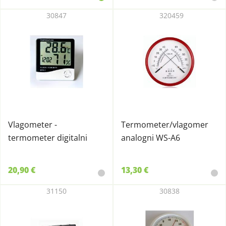
30847
320459
Vlagometer -
Termometer/vlagomer
termometer digitalni
analogni WS-A6
20,90 €
13,30 €
31150
30838