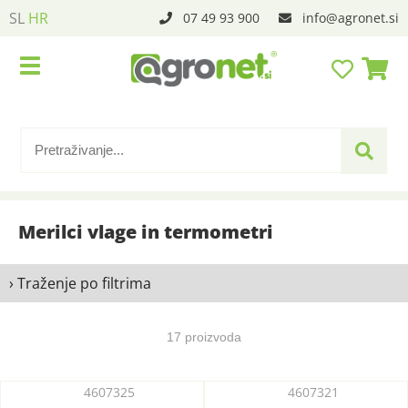
SL
HR
07 49 93 900
info
agronet.si
Merilci vlage in termometri
› Traženje po filtrima
17 proizvoda
4607325
4607321