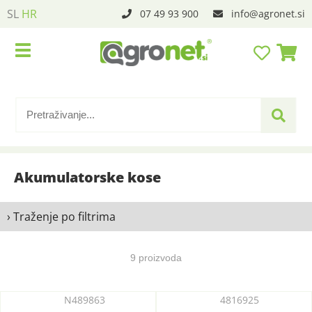
SL
HR
07 49 93 900
info
agronet.si
Akumulatorske kose
› Traženje po filtrima
9 proizvoda
N489863
4816925