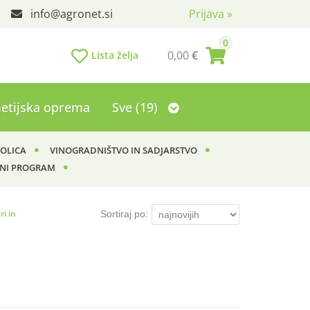
info
agronet.si
Prijava
»
0
0,00
€
Lista želja
etijska oprema
Sve (19)
KOLICA
VINOGRADNIŠTVO IN SADJARSTVO
NI PROGRAM
i in
Sortiraj po: