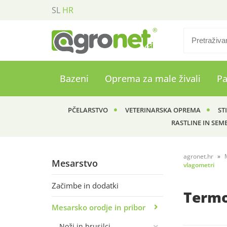
SL
HR
Bazeni
Oprema za male živali
P
PČELARSTVO
VETERINARSKA OPREMA
ST
RASTLINE IN SEM
agronet.hr
Mesarstvo
vlagometri
Začimbe in dodatki
Termo
Mesarsko orodje in pribor
Noži in brusilci