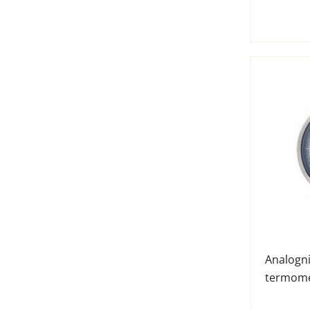
Analogn
termome