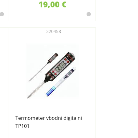
19,00 €
320458
Termometer vbodni digitalni
TP101