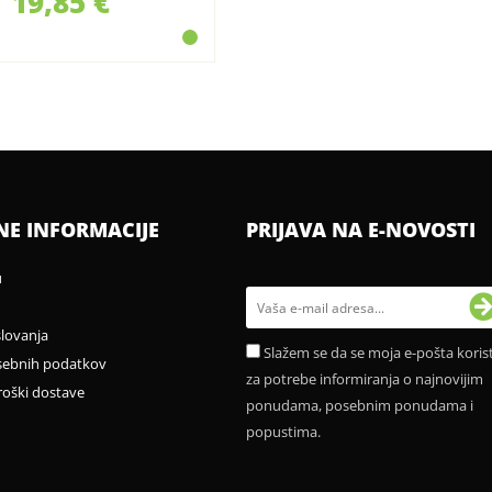
19,85 €
NE INFORMACIJE
PRIJAVA NA E-NOVOSTI
u
slovanja
Slažem se da se moja e-pošta korist
sebnih podatkov
za potrebe informiranja o najnovijim
roški dostave
ponudama, posebnim ponudama i
popustima.