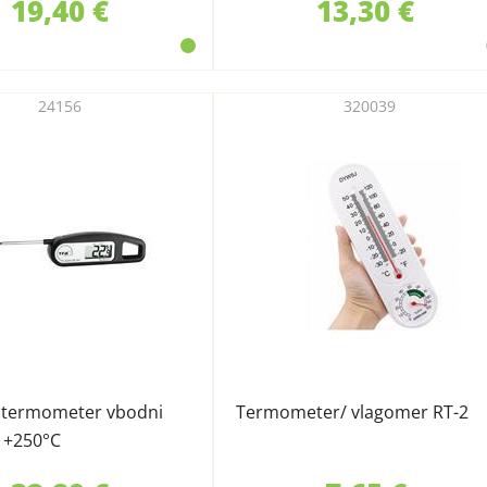
19,40 €
13,30 €
24156
320039
i termometer vbodni
Termometer/ vlagomer RT-2
 +250°C