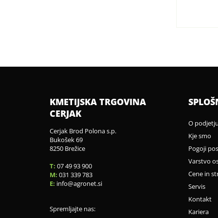
KMETIJSKA TRGOVINA
SPLOŠ
CERJAK
O podjetj
Cerjak Brod Polona s.p.
Kje smo
Bukošek 69
8250 Brežice
Pogoji po
Varstvo o
T:
07 49 93 900
Cene in st
M:
031 339 783
E:
info
agronet.si
Servis
Kontakt
Spremljajte nas:
Kariera