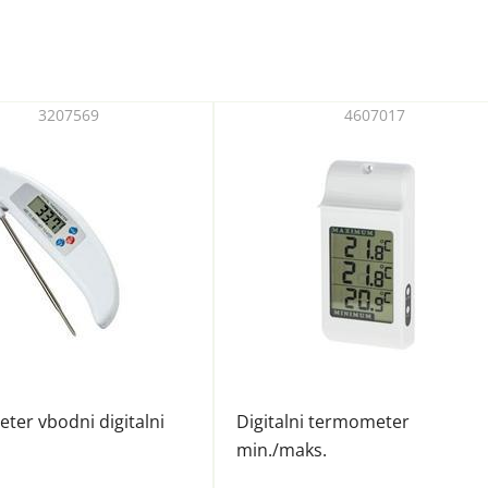
3207569
4607017
er vbodni digitalni
Digitalni termometer
min./maks.