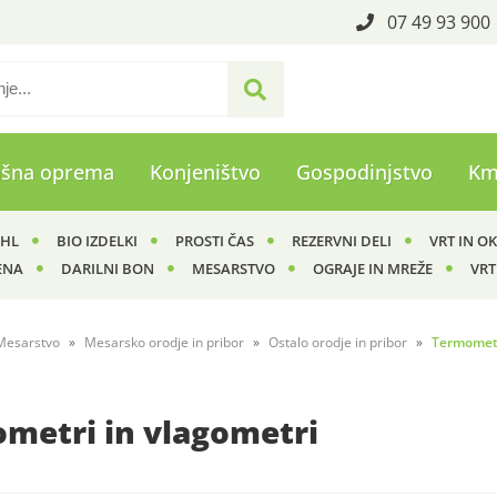
07 49 93 900
ašna oprema
Konjeništvo
Gospodinjstvo
Km
IHL
BIO IZDELKI
PROSTI ČAS
REZERVNI DELI
VRT IN O
ENA
DARILNI BON
MESARSTVO
OGRAJE IN MREŽE
VRT
Mesarstvo
Mesarsko orodje in pribor
Ostalo orodje in pribor
Termometr
metri in vlagometri