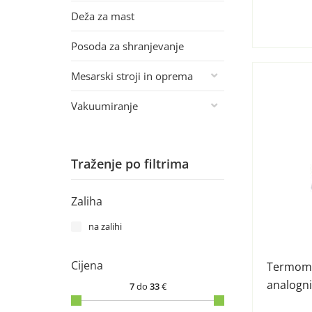
Deža za mast
Posoda za shranjevanje
Mesarski stroji in oprema
Vakuumiranje
Traženje po filtrima
Zaliha
na zalihi
Cijena
Termome
analogni
7
do
33
€