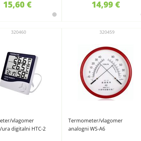
15,60 €
14,99 €
320460
320459
ter/vlagomer
Termometer/vlagomer
/ura digitalni HTC-2
analogni WS-A6