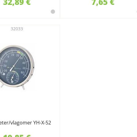
32,89 €
7,65 €
32033
i
ter/vlagomer YH-X-52