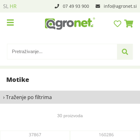
SL
HR
07 49 93 900
info
agronet.si
Motike
› Traženje po filtrima
30 proizvoda
37867
160286