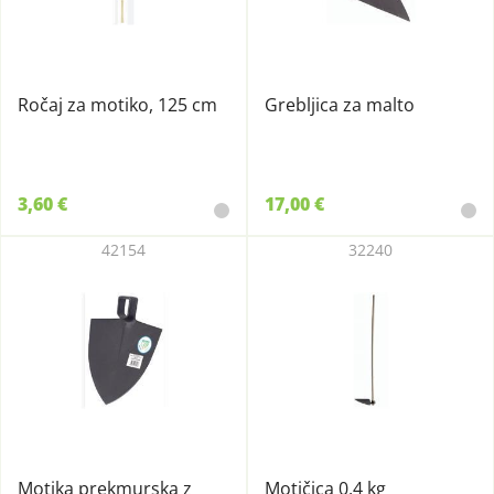
Ročaj za motiko, 125 cm
Grebljica za malto
3,60 €
17,00 €
42154
32240
Motika prekmurska z
Motičica 0,4 kg