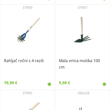
37909
37907
Rahljač ročni s 4 rezili
Mala vrtna motika 100
cm
19,90 €
5,60 €
37905
260228