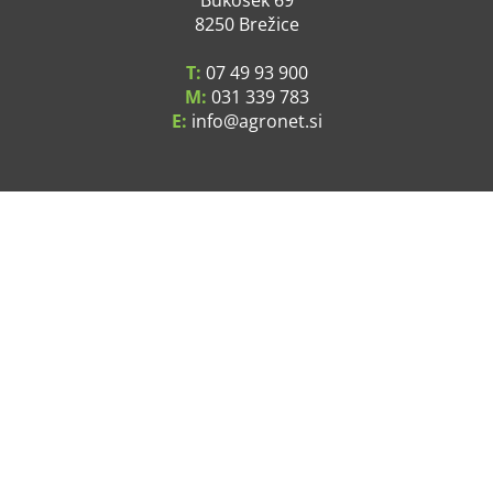
Bukošek 69
8250 Brežice
T:
07 49 93 900
M:
031 339 783
E:
info
agronet.si
SPLOŠNE INFORMACIJE
O podjetju
Kje smo
Pogoji poslovanja
Varstvo osebnih podatkov
Cene in stroški dostave
Servis
Kontakt