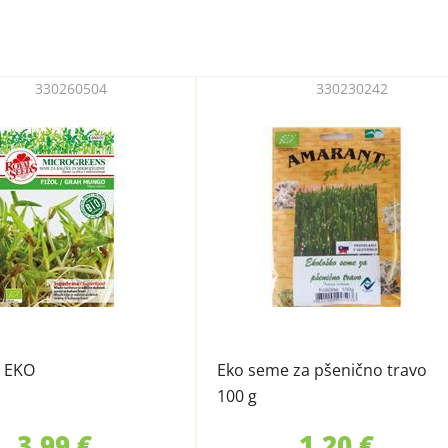
330260504
330230242
g EKO
Eko seme za pšenično travo
100 g
3,99 €
1,20 €