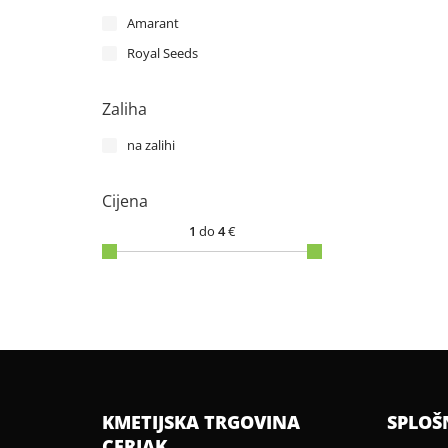
Amarant
Royal Seeds
Zaliha
na zalihi
Cijena
1
do
4
€
KMETIJSKA TRGOVINA
SPLOŠ
CERJAK