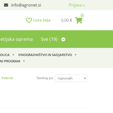
info
agronet.si
Prijava
»
0
0,00
€
Lista želja
etijska oprema
Sve (19)
KOLICA
VINOGRADNIŠTVO IN SADJARSTVO
NI PROGRAM
Kaljenje
Sortiraj po: