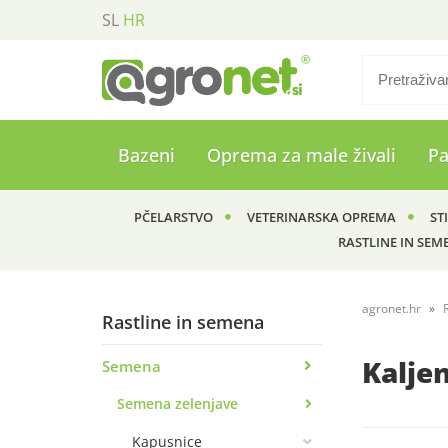
SL
HR
Bazeni
Oprema za male živali
P
PČELARSTVO
VETERINARSKA OPREMA
ST
RASTLINE IN SEM
agronet.hr
Rastline in semena
Kalje
Semena
Semena zelenjave
Kapusnice