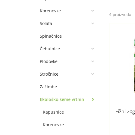
Korenovke
4 proizvoda
Solata
Špinačnice
Čebulnice
Plodovke
Stročnice
Začimbe
Ekološko seme vrtnin
Fižol 20
Kapusnice
Korenovke