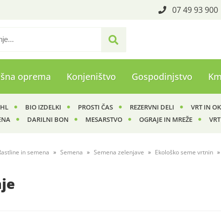
07 49 93 900
ašna oprema
Konjeništvo
Gospodinjstvo
Km
IHL
BIO IZDELKI
PROSTI ČAS
REZERVNI DELI
VRT IN O
ENA
DARILNI BON
MESARSTVO
OGRAJE IN MREŽE
VRT
Rastline in semena
Semena
Semena zelenjave
Ekološko seme vrtnin
nje