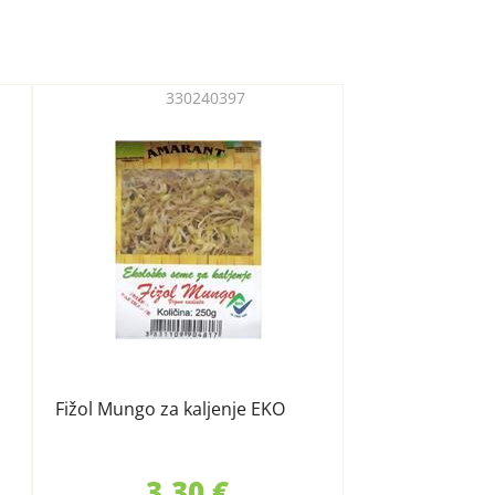
330240397
Fižol Mungo za kaljenje EKO
3,30 €