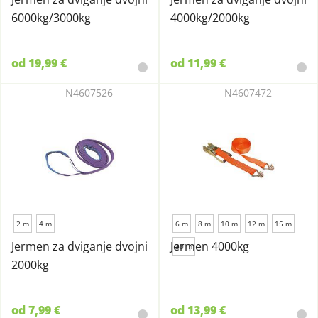
6000kg/3000kg
4000kg/2000kg
od 19,99 €
od 11,99 €
N4607526
N4607472
2 m
4 m
6 m
8 m
10 m
12 m
15 m
Jermen za dviganje dvojni
Jermen 4000kg
30 m
2000kg
od 7,99 €
od 13,99 €