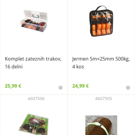
Komplet zateznih trakov,
Jermen 5m×25mm 500kg,
16 delni
4 kos
25,99 €
24,99 €
4607506
4607505