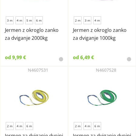
3 m
4 m
5 m
6 m
2 m
3 m
4 m
Jermen z okroglo zanko
Jermen z okroglo zanko
za dviganje 2000kg
za dviganje 1000kg
od 9,99 €
od 6,49 €
N4607531
N4607528
2 m
4 m
6 m
2 m
4 m
6 m
Jermen za dviganje dvojni
Jermen za dviganje dvojni