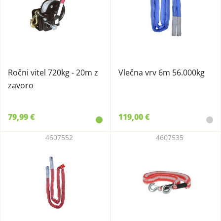
Ročni vitel 720kg - 20m z
Vlečna vrv 6m 56.000kg
zavoro
79,99 €
119,00 €
4607552
4607535