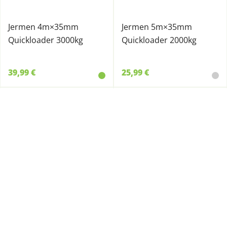
Jermen 4m×35mm
Jermen 5m×35mm
Quickloader 3000kg
Quickloader 2000kg
39,99 €
25,99 €
4607491
4607490
Jermen 4,5m×25mm
Jermen 3,6m×25mm
Quickloader 1200kg
Quickloader 800kg