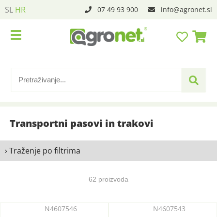
SL
HR
07 49 93 900
info
agronet.si
Transportni pasovi in trakovi
› Traženje po filtrima
62 proizvoda
N4607546
N4607543