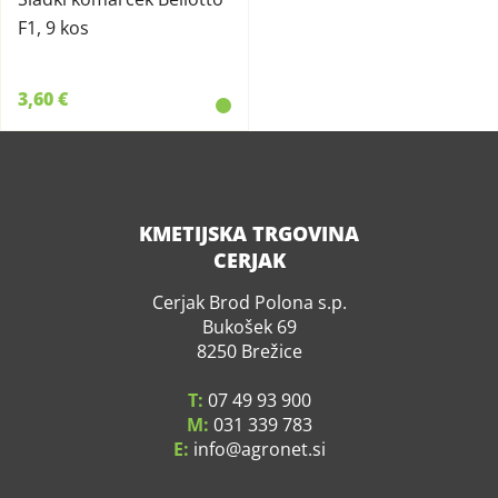
F1, 9 kos
3,60 €
KMETIJSKA TRGOVINA
CERJAK
Cerjak Brod Polona s.p.
Bukošek 69
8250 Brežice
T:
07 49 93 900
M:
031 339 783
E:
info
agronet.si