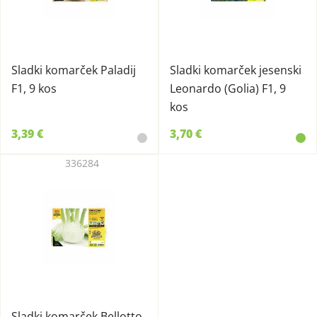
Sladki komarček Paladij
Sladki komarček jesenski
F1, 9 kos
Leonardo (Golia) F1, 9
kos
3,39 €
3,70 €
336284
Sladki komarček Bellotto