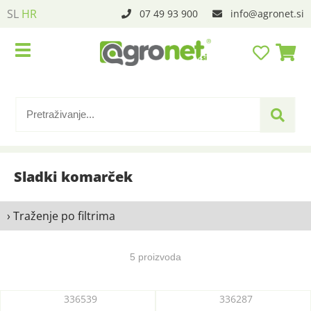
SL
HR
07 49 93 900
info
agronet.si
Sladki komarček
› Traženje po filtrima
5 proizvoda
336539
336287