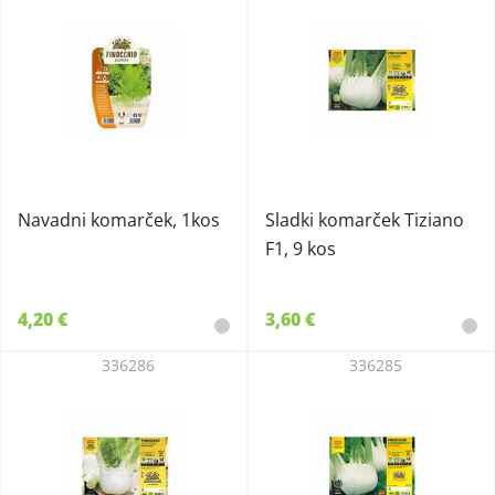
Navadni komarček, 1kos
Sladki komarček Tiziano
F1, 9 kos
4,20 €
3,60 €
336286
336285