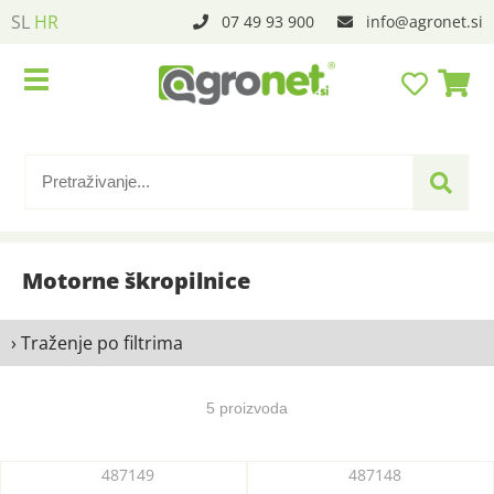
SL
HR
07 49 93 900
info
agronet.si
Motorne škropilnice
› Traženje po filtrima
5 proizvoda
487149
487148