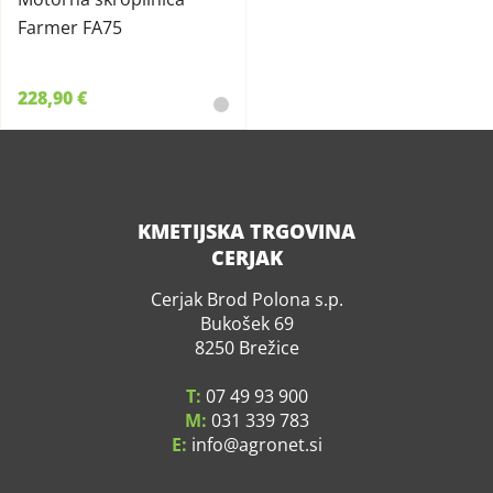
Farmer FA75
228,90 €
KMETIJSKA TRGOVINA
CERJAK
Cerjak Brod Polona s.p.
Bukošek 69
8250 Brežice
T:
07 49 93 900
M:
031 339 783
E:
info
agronet.si