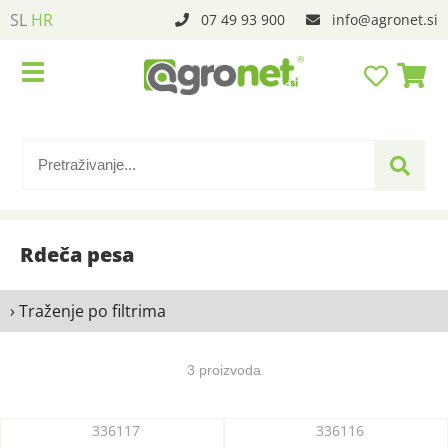
SL
HR
07 49 93 900
info
agronet.si
Rdeča pesa
› Traženje po filtrima
3 proizvoda
336117
336116