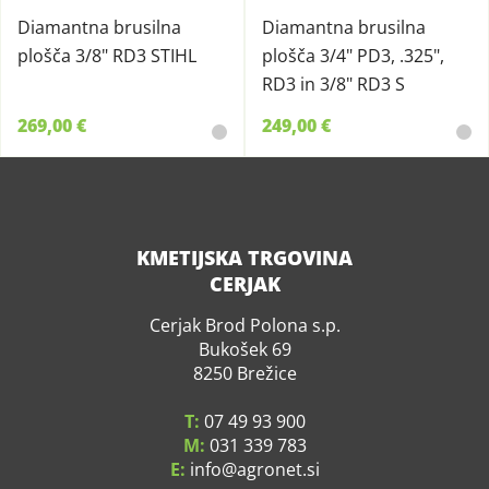
Diamantna brusilna
Diamantna brusilna
plošča 3/8" RD3 STIHL
plošča 3/4" PD3, .325",
RD3 in 3/8" RD3 S
269,00 €
249,00 €
KMETIJSKA TRGOVINA
CERJAK
Cerjak Brod Polona s.p.
Bukošek 69
8250 Brežice
T:
07 49 93 900
M:
031 339 783
E:
info
agronet.si