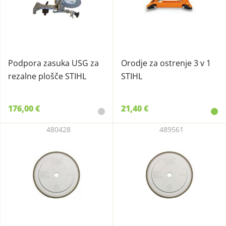
Podpora zasuka USG za
Orodje za ostrenje 3 v 1
rezalne plošče STIHL
STIHL
176,00 €
21,40 €
480428
489561