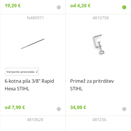
19,20 €
od 4,20 €
N480971
4810758
Varijante proizvoda: 2
6-kotna pila 3/8" Rapid
Primež za pritrditev
Hexa STIHL
STIHL
od 7,90 €
34,00 €
4810628
487256