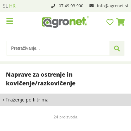
SL
HR
07 49 93 900
info
agronet.si
Naprave za ostrenje in
kovičenje/razkovičenje
› Traženje po filtrima
24 proizvoda