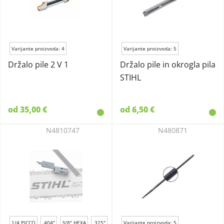
Varijante proizvoda: 4
Varijante proizvoda: 5
Držalo pile 2 V 1
Držalo pile in okrogla pila
STIHL
od 35,00 €
od 6,50 €
N4810747
N480871
1/4 PICCO
.404"
3/8" HEXA
.325"
Varijante proizvoda: 5