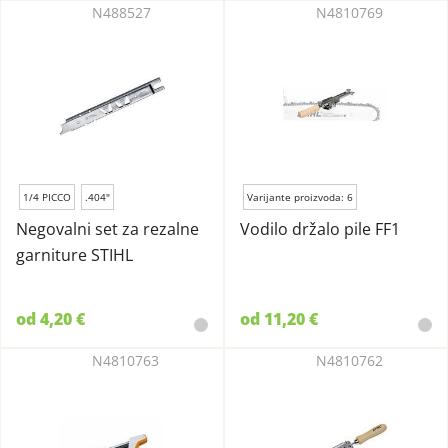
N488527
N4810769
1/4 PICCO
.404"
Varijante proizvoda: 6
Negovalni set za rezalne
Vodilo držalo pile FF1
garniture STIHL
od 4,20 €
od 11,20 €
N4810763
N4810762