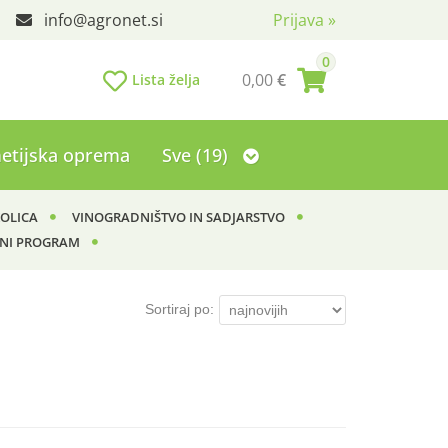
info
agronet.si
Prijava
»
0
0,00
€
Lista želja
etijska oprema
Sve (19)
KOLICA
VINOGRADNIŠTVO IN SADJARSTVO
NI PROGRAM
Sortiraj po: