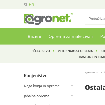
SL
HR
Bazeni
Oprema za male živali
P
PČELARSTVO
VETERINARSKA OPREMA
ST
RASTLINE IN SEM
agronet.hr
Konjeništvo
Ostal
Nega konja in opreme
Jahalna oprema