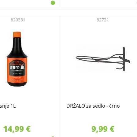
820331
82721
usnje 1L
DRŽALO za sedlo - črno
14,99 €
9,99 €