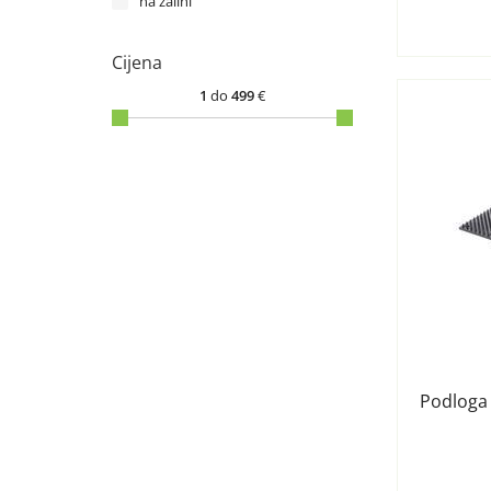
na zalihi
Cijena
1
do
499
€
Podloga