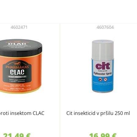
4602471
4607604
proti insektom CLAC
Cit insekticid v pršilu 250 ml
21,49 €
16,99 €