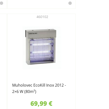
460102
Muholovec EcoKill Inox 2012 -
2×6 W (80m²)
69,99 €