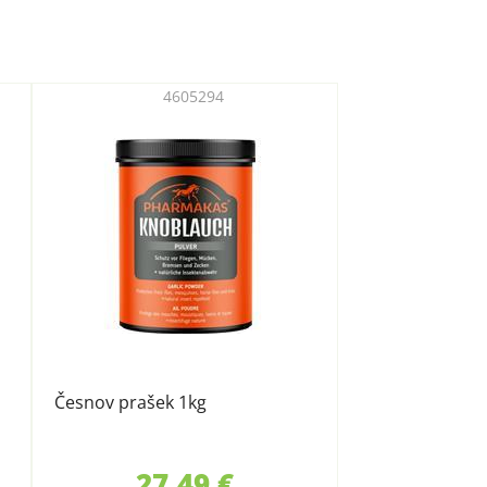
4605294
Česnov prašek 1kg
27,49 €