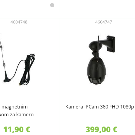
4604748
4604747
z magnetnim
Kamera IPCam 360 FHD 1080p
kom za kamero
11,90 €
399,00 €