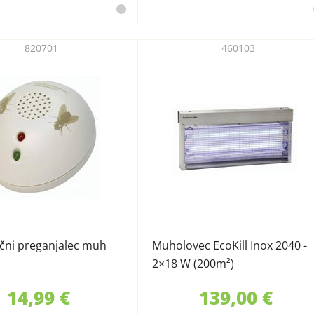
820701
460103
čni preganjalec muh
Muholovec EcoKill Inox 2040 -
2×18 W (200m²)
14,99 €
139,00 €