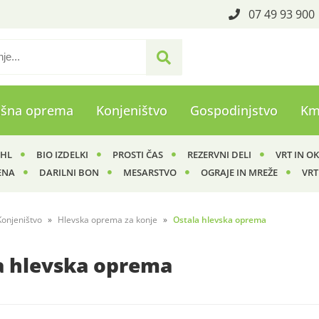
07 49 93 900
ašna oprema
Konjeništvo
Gospodinjstvo
Km
IHL
BIO IZDELKI
PROSTI ČAS
REZERVNI DELI
VRT IN O
ENA
DARILNI BON
MESARSTVO
OGRAJE IN MREŽE
VRT
Konjeništvo
Hlevska oprema za konje
Ostala hlevska oprema
a hlevska oprema