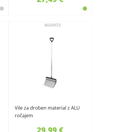
4604933
Vile za droben material z ALU
ročajem
29,99 €