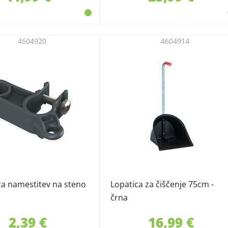
4604920
4604914
za namestitev na steno
Lopatica za čiščenje 75cm -
črna
2,39 €
16,99 €