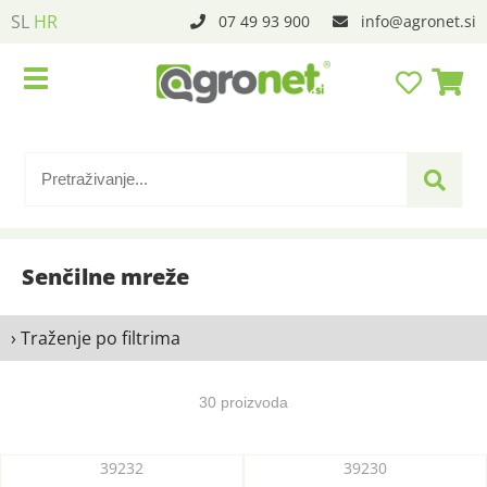
SL
HR
07 49 93 900
info
agronet.si
Senčilne mreže
› Traženje po filtrima
30 proizvoda
39232
39230