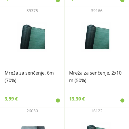
39375
39166
Mreža za senčenje, 6m
Mreža za senčenje, 2x10
(70%)
m (50%)
3,99 €
13,30 €
26030
16122