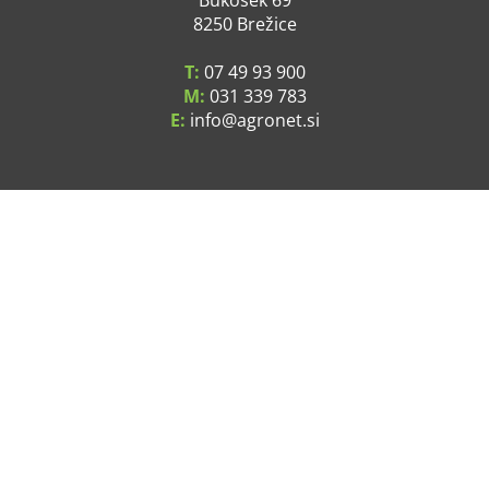
Bukošek 69
8250 Brežice
T:
07 49 93 900
M:
031 339 783
E:
info
agronet.si
SPLOŠNE INFORMACIJE
O podjetju
Kje smo
Pogoji poslovanja
Varstvo osebnih podatkov
Cene in stroški dostave
Servis
Kontakt