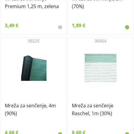
Premium 1,25 m, zelena
(70%)
3,49 €
1,89 €
39225
30064
Mreža za senčenje, 4m
Mreža za senčenje
(90%)
Raschel, 1m (30%)
4,60 €
0,60 €