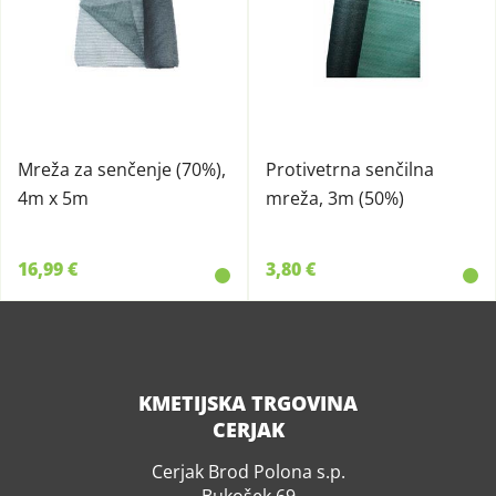
Mreža za senčenje (70%),
Protivetrna senčilna
4m x 5m
mreža, 3m (50%)
16,99 €
3,80 €
KMETIJSKA TRGOVINA
CERJAK
Cerjak Brod Polona s.p.