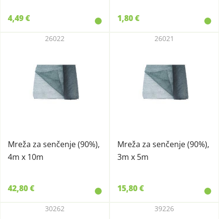
4,49 €
1,80 €
26022
26021
Mreža za senčenje (90%),
Mreža za senčenje (90%),
4m x 10m
3m x 5m
42,80 €
15,80 €
30262
39226