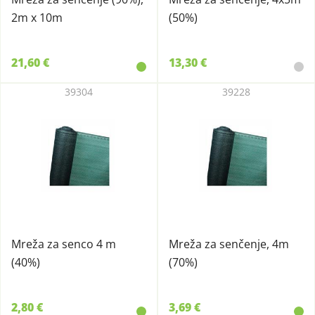
2m x 10m
(50%)
21,60 €
13,30 €
39304
39228
Mreža za senco 4 m
Mreža za senčenje, 4m
(40%)
(70%)
2,80 €
3,69 €