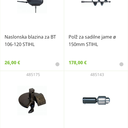
Naslonska blazina za BT
Polž za sadilne jame ø
106-120 STIHL
150mm STIHL
26,00 €
178,00 €
485175
485143