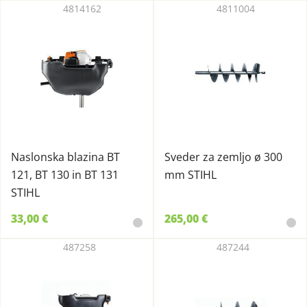
4814162
4811004
Naslonska blazina BT
Sveder za zemljo ø 300
121, BT 130 in BT 131
mm STIHL
STIHL
33,00 €
265,00 €
487258
487244