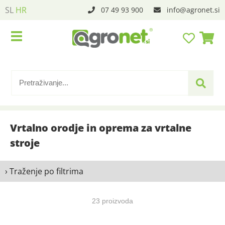
SL
HR
07 49 93 900
info
agronet.si
Vrtalno orodje in oprema za vrtalne
stroje
› Traženje po filtrima
23 proizvoda