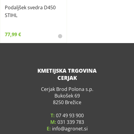
Podaljšek svedra D450
STIHL
77,99 €
KMETIJSKA TRGOVINA
CERJAK
Cerjak Brod Polona s.p.
Bukošek 69
8250 Brežice
T:
07 49 93 900
M:
031 339 783
E:
info
agronet.si