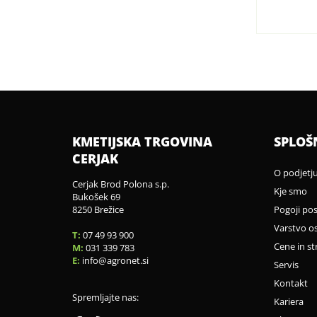
KMETIJSKA TRGOVINA
SPLOŠ
CERJAK
O podjetj
Cerjak Brod Polona s.p.
Kje smo
Bukošek 69
8250 Brežice
Pogoji po
Varstvo o
T:
07 49 93 900
Cene in st
M:
031 339 783
E:
info
agronet.si
Servis
Kontakt
Spremljajte nas:
Kariera