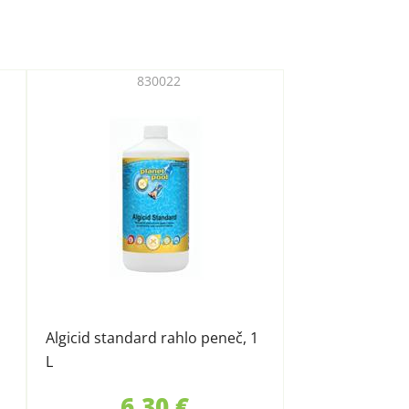
830022
Algicid standard rahlo peneč, 1
L
6,30 €