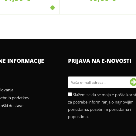
NE INFORMACIJE
PRIJAVA NA E-NOVOSTI
u
slovanja
Slažem se da se moja e-pošta korist
sebnih podatkov
za potrebe informiranja o najnovijim
roški dostave
ponudama, posebnim ponudama i
popustima.