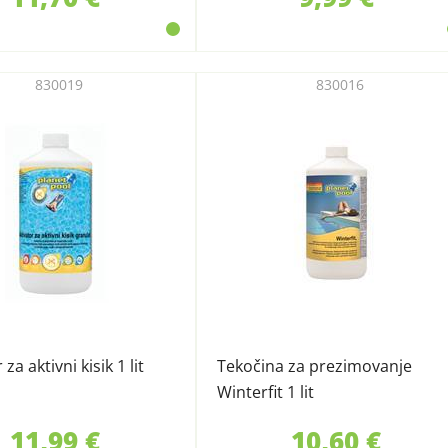
830019
830016
 za aktivni kisik 1 lit
Tekočina za prezimovanje
Winterfit 1 lit
11,99 €
10,60 €