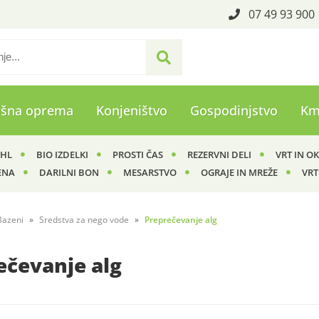
07 49 93 900
ašna oprema
Konjeništvo
Gospodinjstvo
Km
IHL
BIO IZDELKI
PROSTI ČAS
REZERVNI DELI
VRT IN O
ENA
DARILNI BON
MESARSTVO
OGRAJE IN MREŽE
VRT
Bazeni
Sredstva za nego vode
Preprečevanje alg
ečevanje alg