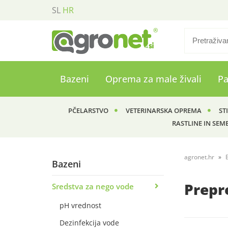
SL
HR
Bazeni
Oprema za male živali
P
PČELARSTVO
VETERINARSKA OPREMA
ST
RASTLINE IN SEM
agronet.hr
Bazeni
Prepr
Sredstva za nego vode
pH vrednost
Dezinfekcija vode