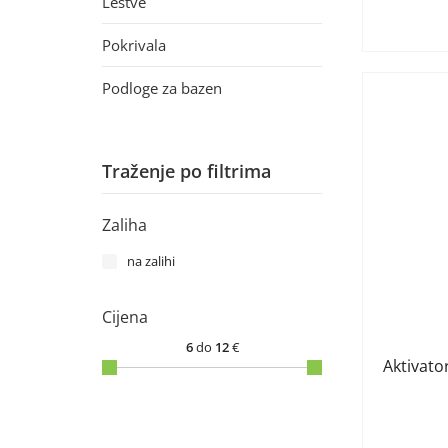
Lestve
Pokrivala
Podloge za bazen
Traženje po filtrima
Zaliha
na zalihi
Cijena
6
do
12
€
Aktivator