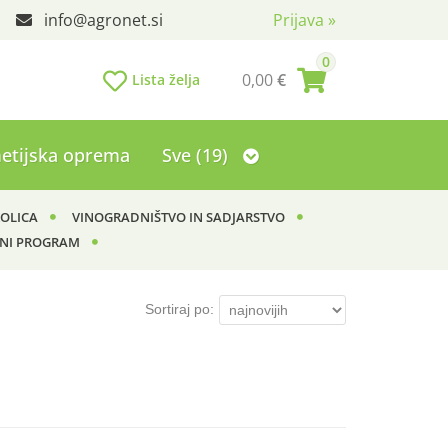
info
agronet.si
Prijava
»
0
0,00
€
Lista želja
etijska oprema
Sve (19)
KOLICA
VINOGRADNIŠTVO IN SADJARSTVO
NI PROGRAM
Sortiraj po: