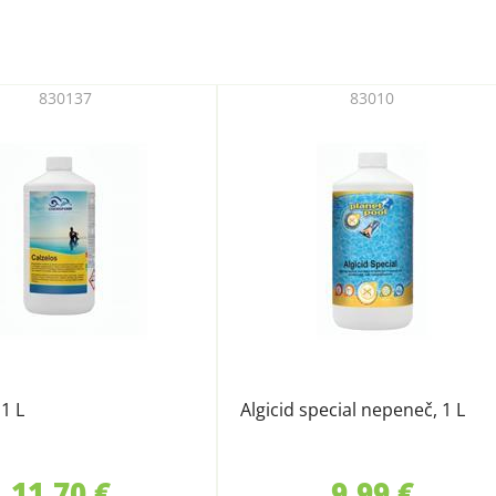
830137
83010
 1 L
Algicid special nepeneč, 1 L
11,70 €
9,99 €