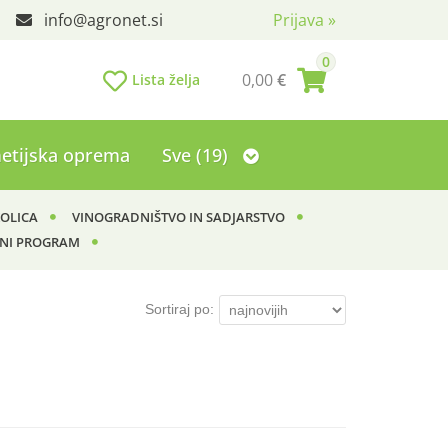
info
agronet.si
Prijava
»
0
0,00
€
Lista želja
etijska oprema
Sve (19)
KOLICA
VINOGRADNIŠTVO IN SADJARSTVO
NI PROGRAM
Sortiraj po: