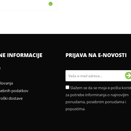
NE INFORMACIJE
PRIJAVA NA E-NOVOSTI
u
slovanja
Slažem se da se moja e-pošta korist
sebnih podatkov
za potrebe informiranja o najnovijim
roški dostave
ponudama, posebnim ponudama i
popustima.