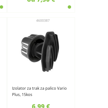
4600387
Izolator za trak za palico Vario
Plus, 15kos
6,99 €