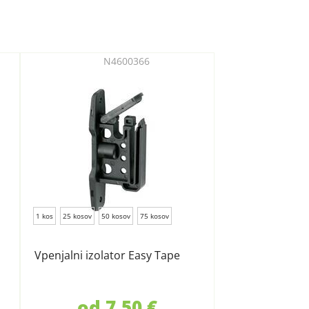
N4600366
1 kos
25 kosov
50 kosov
75 kosov
Vpenjalni izolator Easy Tape
od 7,50 €