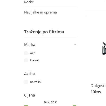
Ročke
Navijalke in oprema
Traženje po filtrima
Marka
Ako
Corral
Zaliha
na zalihi
Dolgoste
10kos
Cijena
0
do
20
€