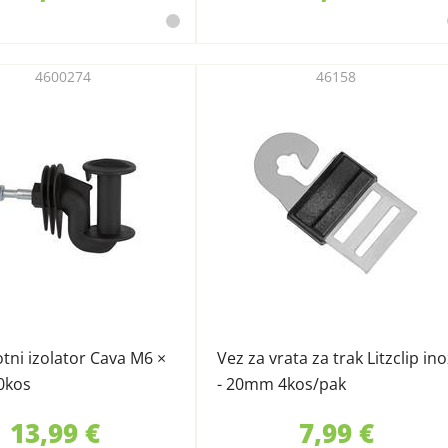
4600274
46158
otni izolator Cava M6 ×
Vez za vrata za trak Litzclip ino
0kos
- 20mm 4kos/pak
13,99 €
7,99 €