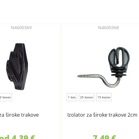
N4600369
N4600368
2 kosov
1 kos
25 kosov
15 kosov
 za široke trakove
Izolator za široke trakove 2cm
od 4,39 €
7,49 €