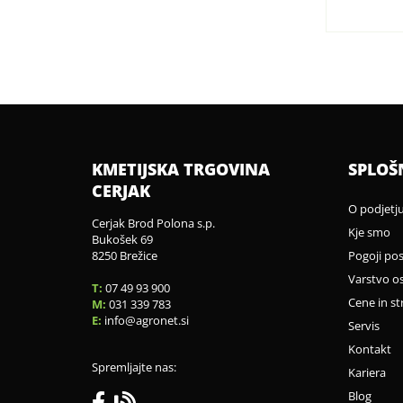
KMETIJSKA TRGOVINA
SPLOŠ
CERJAK
O podjetj
Cerjak Brod Polona s.p.
Kje smo
Bukošek 69
8250 Brežice
Pogoji po
Varstvo o
T:
07 49 93 900
Cene in st
M:
031 339 783
E:
info
agronet.si
Servis
Kontakt
Spremljajte nas:
Kariera
Blog