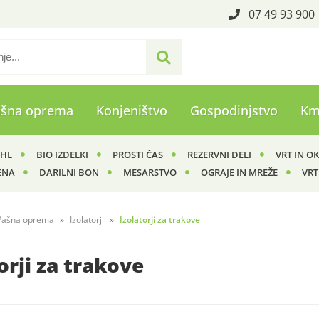
07 49 93 900
ašna oprema
Konjeništvo
Gospodinjstvo
Km
IHL
BIO IZDELKI
PROSTI ČAS
REZERVNI DELI
VRT IN O
ENA
DARILNI BON
MESARSTVO
OGRAJE IN MREŽE
VRT
Pašna oprema
Izolatorji
Izolatorji za trakove
orji za trakove