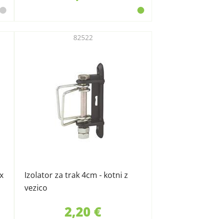
82522
x
Izolator za trak 4cm - kotni z
vezico
2,20 €