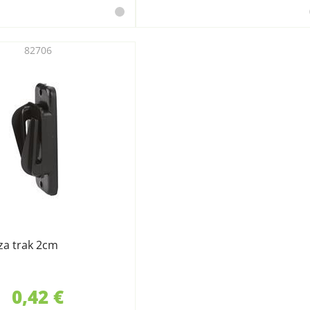
82706
 za trak 2cm
0,42 €