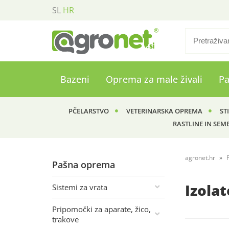
SL
HR
Bazeni
Oprema za male živali
P
PČELARSTVO
VETERINARSKA OPREMA
ST
RASTLINE IN SEM
agronet.hr
Pašna oprema
Izolat
Sistemi za vrata
Pripomočki za aparate, žico,
trakove