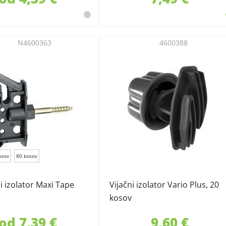
N4600363
4600388
osov
80 kosov
i izolator Maxi Tape
Vijačni izolator Vario Plus, 20
kosov
od 7,39 €
9,60 €