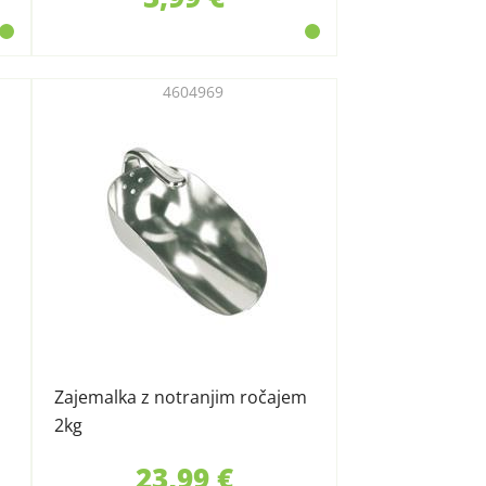
4604969
Zajemalka z notranjim ročajem
2kg
23,99 €