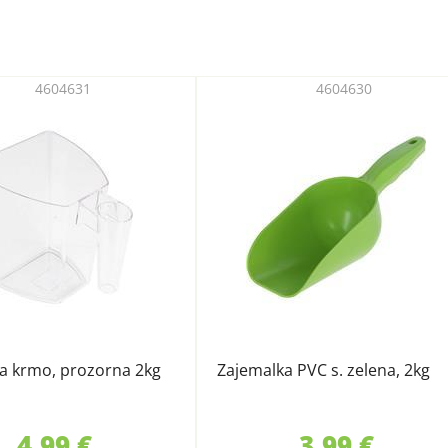
4604631
4604630
a krmo, prozorna 2kg
Zajemalka PVC s. zelena, 2kg
4,99 €
3,99 €