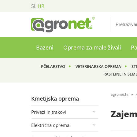
SL
HR
Bazeni
Oprema za male živali
P
PČELARSTVO
VETERINARSKA OPREMA
ST
RASTLINE IN SEM
agronet.hr
Kmetijska oprema
Zajem
Privezi in trakovi
Električna oprema