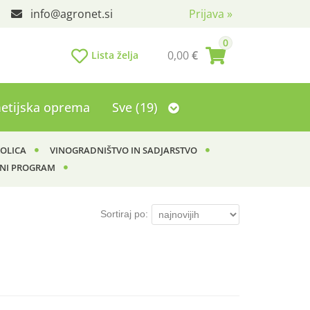
info
agronet.si
Prijava
»
0
0,00
€
Lista želja
etijska oprema
Sve (19)
KOLICA
VINOGRADNIŠTVO IN SADJARSTVO
NI PROGRAM
Sortiraj po: