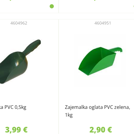
4604962
4604951
a PVC 0,5kg
Zajemalka oglata PVC zelena,
1kg
3,99 €
2,90 €