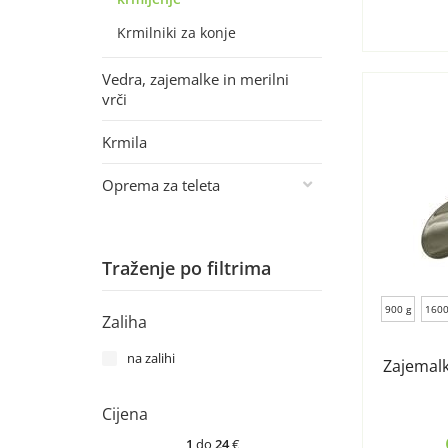
Krmilniki za konje
Vedra, zajemalke in merilni
vrči
Krmila
Oprema za teleta
Traženje po filtrima
900 g
1600
Zaliha
na zalihi
Zajemalk
Cijena
1
do
24
€