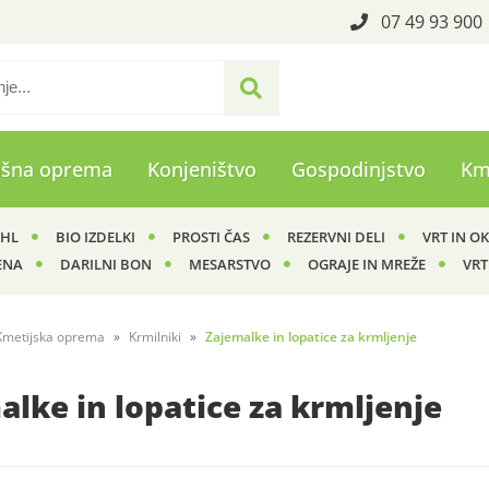
07 49 93 900
ašna oprema
Konjeništvo
Gospodinjstvo
Km
IHL
BIO IZDELKI
PROSTI ČAS
REZERVNI DELI
VRT IN O
ENA
DARILNI BON
MESARSTVO
OGRAJE IN MREŽE
VRT
Kmetijska oprema
Krmilniki
Zajemalke in lopatice za krmljenje
alke in lopatice za krmljenje