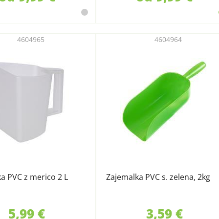
4604965
4604964
a PVC z merico 2 L
Zajemalka PVC s. zelena, 2kg
5,99 €
3,59 €