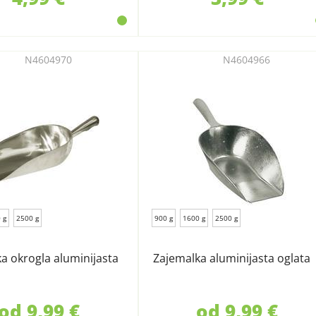
N4604970
N4604966
 g
2500 g
900 g
1600 g
2500 g
a okrogla aluminijasta
Zajemalka aluminijasta oglata
od 9,99 €
od 9,99 €