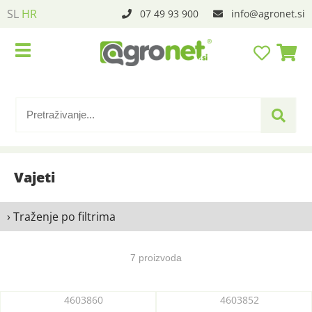
SL
HR
07 49 93 900
info
agronet.si
Vajeti
› Traženje po filtrima
7 proizvoda
4603860
4603852