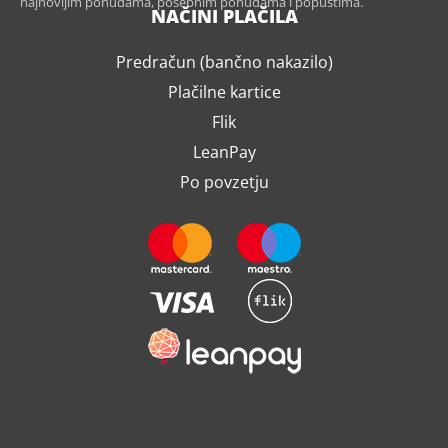
najnovijim ponudama, posebnim ponudama i popustima.
NAČINI PLAČILA
Predračun (bančno nakazilo)
Plačilne kartice
Flik
LeanPay
Po povzetju