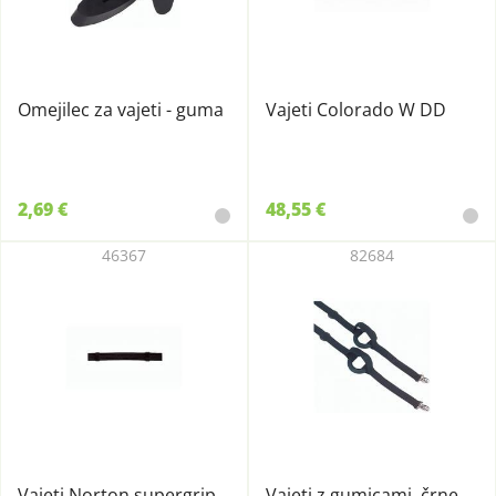
Omejilec za vajeti - guma
Vajeti Colorado W DD
2,69 €
48,55 €
46367
82684
Vajeti Norton supergrip
Vajeti z gumicami, črne