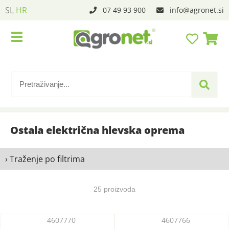
SL
HR
07 49 93 900
info
agronet.si
Ostala električna hlevska oprema
› Traženje po filtrima
25 proizvoda
4607770
4607766