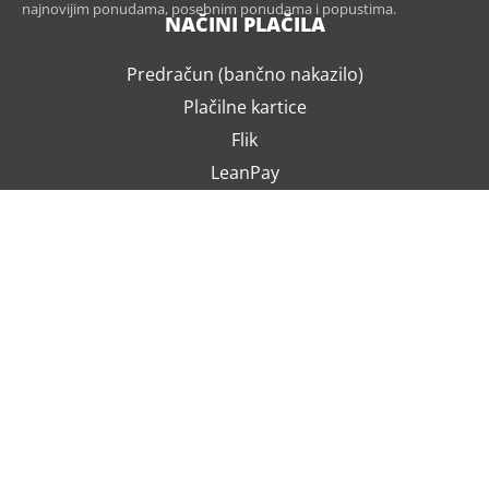
najnovijim ponudama, posebnim ponudama i popustima.
NAČINI PLAČILA
Predračun (bančno nakazilo)
Plačilne kartice
Flik
LeanPay
Po povzetju