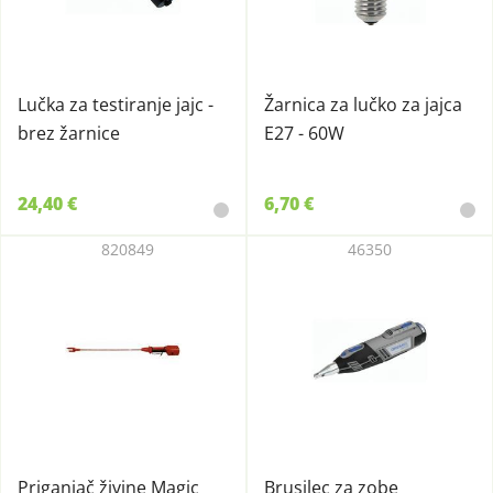
Lučka za testiranje jajc -
Žarnica za lučko za jajca
brez žarnice
E27 - 60W
24,40 €
6,70 €
820849
46350
Priganjač živine Magic
Brusilec za zobe