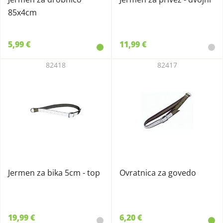
85x4cm
5,99 €
11,99 €
82418
82417
Jermen za bika 5cm - top
Ovratnica za govedo
19,99 €
6,20 €