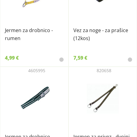
Jermen za drobnico -
Vez za noge - za prašice
rumen
(12kos)
4,99 €
7,59 €
4605995
820658
Jermen za drobnico
Jermen za privez - dvojni