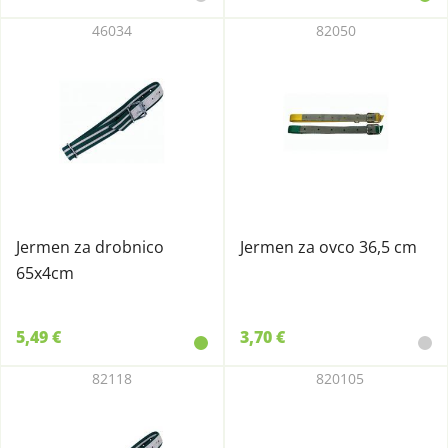
46034
82050
Jermen za drobnico
Jermen za ovco 36,5 cm
65x4cm
5,49 €
3,70 €
82118
820105