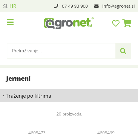
SL
HR
07 49 93 900
info
agronet.si
Jermeni
› Traženje po filtrima
20 proizvoda
4608473
4608469