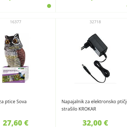
16377
32718
 za ptice Sova
Napajalnik za elektronsko ptičj
strašilo KROKAR
27,60 €
32,00 €