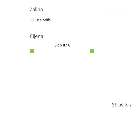
Zaliha
na zalihi
Cijena
3
do
87
€
Strašilo