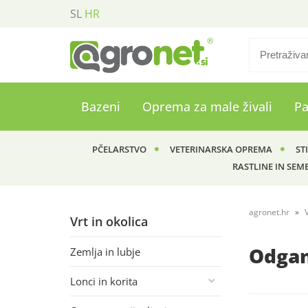
SL
HR
Bazeni
Oprema za male živali
P
PČELARSTVO
VETERINARSKA OPREMA
ST
RASTLINE IN SEM
agronet.hr
Vrt in okolica
Odganj
Zemlja in lubje
Lonci in korita