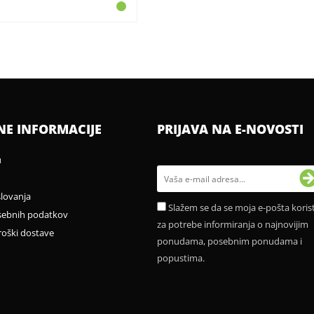
NE INFORMACIJE
PRIJAVA NA E-NOVOSTI
u
slovanja
Slažem se da se moja e-pošta korist
sebnih podatkov
za potrebe informiranja o najnovijim
roški dostave
ponudama, posebnim ponudama i
popustima.