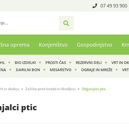
07 49 93 900
ašna oprema
Konjeništvo
Gospodinjstvo
Km
IHL
BIO IZDELKI
PROSTI ČAS
REZERVNI DELI
VRT IN O
ENA
DARILNI BON
MESARSTVO
OGRAJE IN MREŽE
VRT
Vrt in okolica
Zaščita pred insekti in škodljivci
Odganjalci ptic
alci ptic