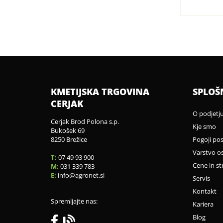
KMETIJSKA TRGOVINA
SPLOŠ
CERJAK
O podjetj
Cerjak Brod Polona s.p.
Kje smo
Bukošek 69
8250 Brežice
Pogoji po
Varstvo o
T:
07 49 93 900
Cene in st
M:
031 339 783
E:
info
agronet.si
Servis
Kontakt
Spremljajte nas:
Kariera
Blog