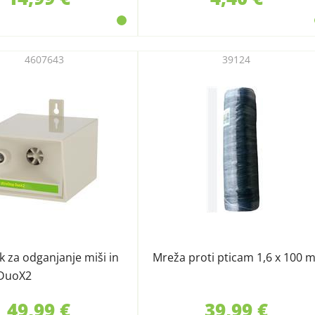
4607643
39124
k za odganjanje miši in
Mreža proti pticam 1,6 x 100 
DuoX2
49,99 €
39,99 €