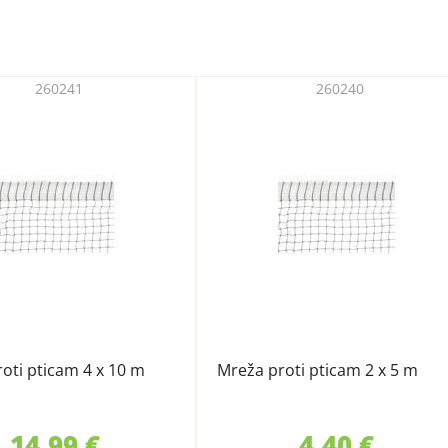
260241
260240
oti pticam 4 x 10 m
Mreža proti pticam 2 x 5 m
14,99 €
4,40 €