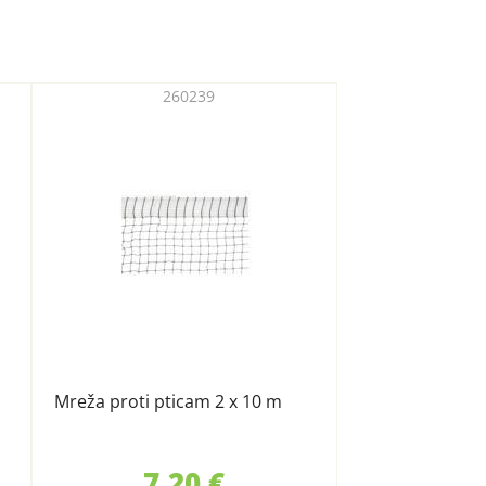
260239
Mreža proti pticam 2 x 10 m
7,20 €