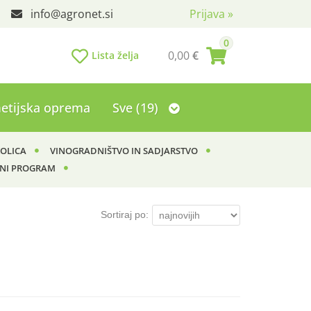
info
agronet.si
Prijava
»
0
0,00
€
Lista želja
etijska oprema
Sve (19)
KOLICA
VINOGRADNIŠTVO IN SADJARSTVO
NI PROGRAM
Sortiraj po: