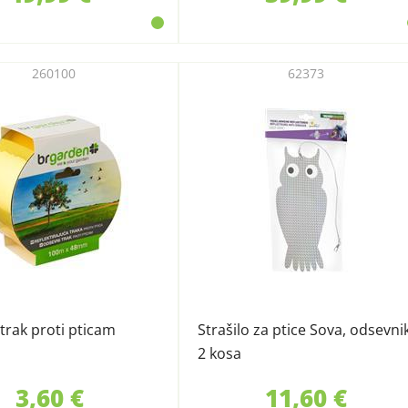
260100
62373
trak proti pticam
Strašilo za ptice Sova, odsevnik
2 kosa
3,60 €
11,60 €