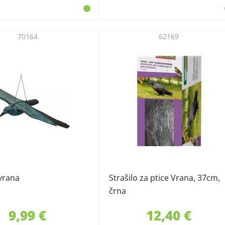
70164
62169
 vrana
Strašilo za ptice Vrana, 37cm,
črna
9,99 €
12,40 €