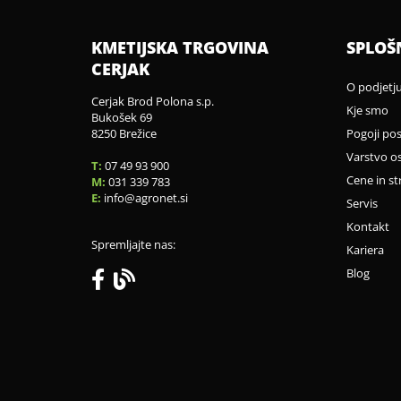
KMETIJSKA TRGOVINA
SPLOŠ
CERJAK
O podjetj
Cerjak Brod Polona s.p.
Kje smo
Bukošek 69
8250 Brežice
Pogoji po
Varstvo o
T:
07 49 93 900
Cene in st
M:
031 339 783
E:
info
agronet.si
Servis
Kontakt
Spremljajte nas:
Kariera
Blog