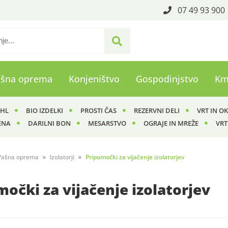
07 49 93 900
ašna oprema
Konjeništvo
Gospodinjstvo
Km
IHL
BIO IZDELKI
PROSTI ČAS
REZERVNI DELI
VRT IN O
ENA
DARILNI BON
MESARSTVO
OGRAJE IN MREŽE
VRT
Pašna oprema
Izolatorji
Pripomočki za vijačenje izolatorjev
očki za vijačenje izolatorjev