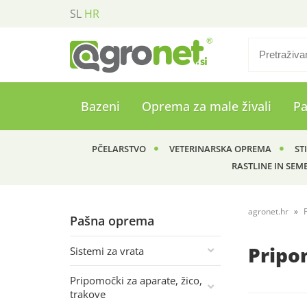
SL
HR
Bazeni
Oprema za male živali
P
PČELARSTVO
VETERINARSKA OPREMA
ST
RASTLINE IN SEM
agronet.hr
Pašna oprema
Pripom
Sistemi za vrata
Pripomočki za aparate, žico,
trakove