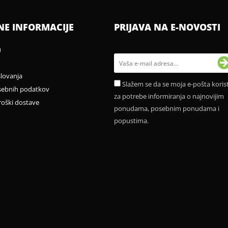
NE INFORMACIJE
PRIJAVA NA E-NOVOSTI
u
slovanja
Slažem se da se moja e-pošta korist
sebnih podatkov
za potrebe informiranja o najnovijim
roški dostave
ponudama, posebnim ponudama i
popustima.