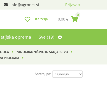
info
agronet.si
Prijava
»
0
0,00
€
Lista želja
etijska oprema
Sve (19)
KOLICA
VINOGRADNIŠTVO IN SADJARSTVO
NI PROGRAM
Sortiraj po: