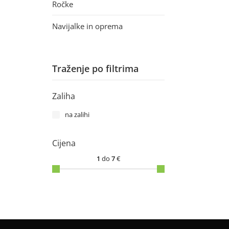
Ročke
Navijalke in oprema
Traženje po filtrima
Zaliha
na zalihi
Cijena
1
do
7
€