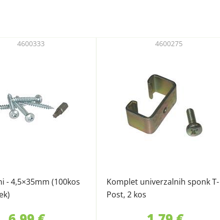
4600333
4600275
sni - 4,5×35mm (100kos
Komplet univerzalnih sponk T-
ek)
Post, 2 kos
6,99 €
1,79 €