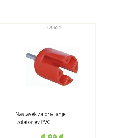
820654
Nastavek za privijanje
izolatorjev PVC
6,99 €