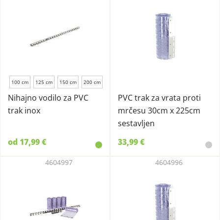
100 cm
125 cm
150 cm
200 cm
Nihajno vodilo za PVC
PVC trak za vrata proti
trak inox
mrčesu 30cm x 225cm
sestavljen
od 17,99 €
33,99 €
4604997
4604996