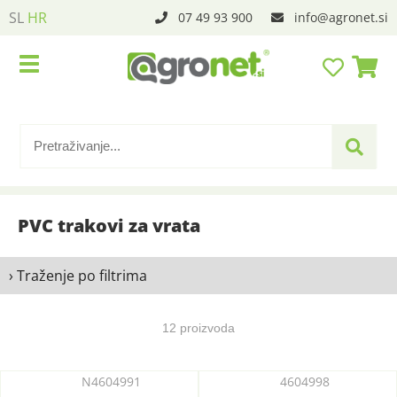
SL
HR
07 49 93 900
info
agronet.si
PVC trakovi za vrata
› Traženje po filtrima
12 proizvoda
N4604991
4604998