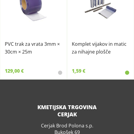
PVC trak za vrata 3mm ×
Komplet vijakov in matic
30cm × 25m
za nihajne plošče
129,00 €
1,59 €
KMETIJSKA TRGOVINA
CERJAK
Cerjak Brod Polona s.p.
Bukošek 69