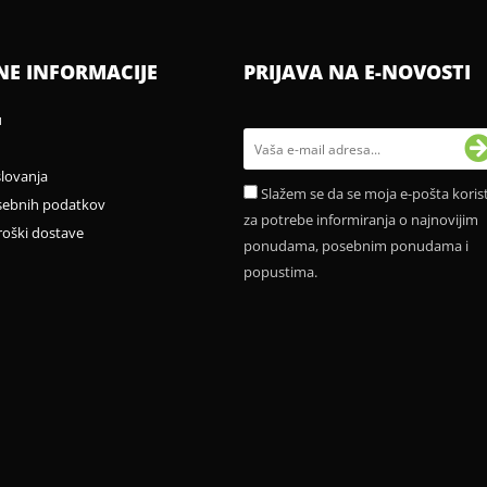
NE INFORMACIJE
PRIJAVA NA E-NOVOSTI
u
slovanja
Slažem se da se moja e-pošta korist
sebnih podatkov
za potrebe informiranja o najnovijim
roški dostave
ponudama, posebnim ponudama i
popustima.