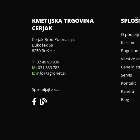
KMETIJSKA TRGOVINA
SPLOŠ
CERJAK
O podjetj
Cerjak Brod Polona s.p.
Kje smo
Bukošek 69
8250 Brežice
Pogoji po
Varstvo o
T:
07 49 93 900
Cene in st
M:
031 339 783
E:
info
agronet.si
Servis
Kontakt
Spremljajte nas:
Kariera
Blog