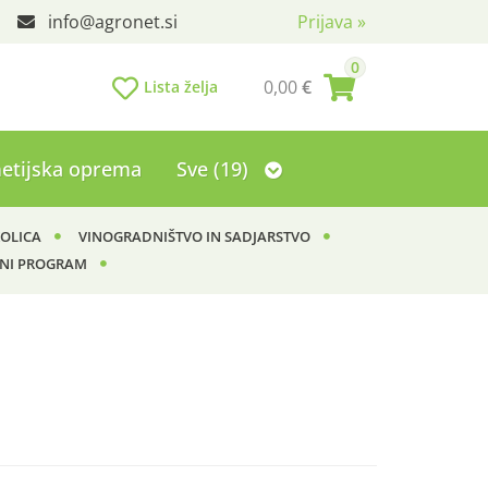
info
agronet.si
Prijava
»
0
0,00
€
Lista želja
etijska oprema
Sve (19)
KOLICA
VINOGRADNIŠTVO IN SADJARSTVO
NI PROGRAM