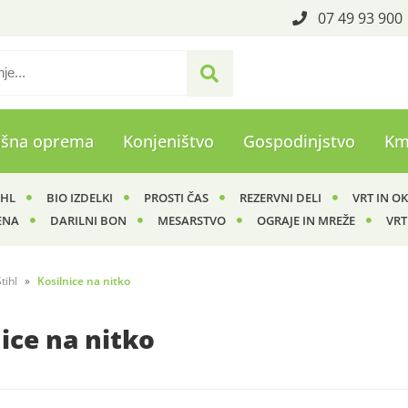
07 49 93 900
ašna oprema
Konjeništvo
Gospodinjstvo
Km
IHL
BIO IZDELKI
PROSTI ČAS
REZERVNI DELI
VRT IN O
ENA
DARILNI BON
MESARSTVO
OGRAJE IN MREŽE
VRT
tihl
Kosilnice na nitko
ice na nitko