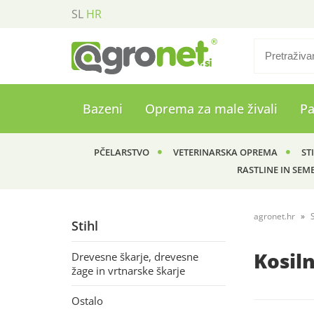
SL
HR
Bazeni
Oprema za male živali
P
PČELARSTVO
VETERINARSKA OPREMA
ST
RASTLINE IN SEM
agronet.hr
S
Stihl
Kosiln
Drevesne škarje, drevesne
žage in vrtnarske škarje
Ostalo