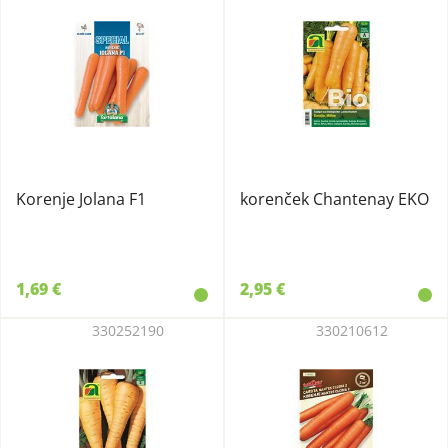
Korenje Jolana F1
korenček Chantenay EKO
1,69 €
2,95 €
330252190
330210612