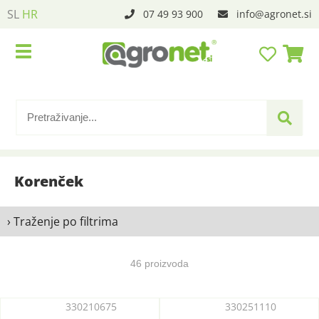
SL
HR
07 49 93 900
info
agronet.si
Korenček
› Traženje po filtrima
46 proizvoda
330210675
330251110