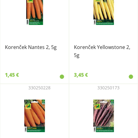
Korenček Nantes 2, 5g
Korenček Yellowstone 2,
5g
1,45 €
3,45 €
330250228
330250173