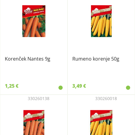
Korenček Nantes 9g
Rumeno korenje 50g
1,25 €
3,49 €
330260138
330260018