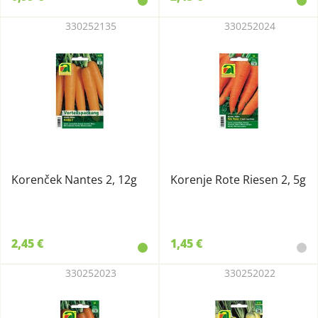
330252135
330252024
Korenček Nantes 2, 12g
Korenje Rote Riesen 2, 5g
2,45 €
1,45 €
330252023
330252022