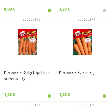
0,99 €
3,25 €
330260175
330260174
Korenček Dolgi topi brez
Korenček Flaker 9g
stržena 11g
1,23 €
1,23 €
330260173
330260139