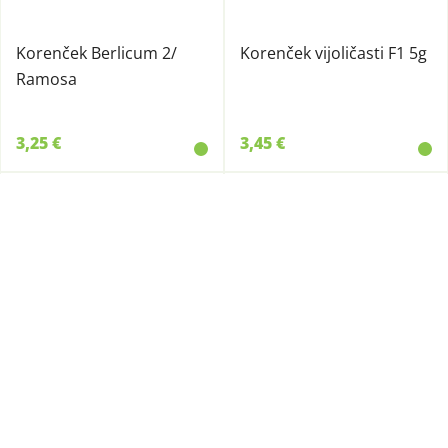
Korenček Berlicum 2/
Korenček vijoličasti F1 5g
Ramosa
3,25 €
3,45 €
330240056
33355
Korenček Rodelika EKO
Korenje Ljubljansko 100g
1g