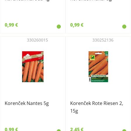
0,99 €
0,99 €
330260015
330252136
Korenček Nantes 5g
Korenček Rote Riesen 2,
15g
0,99 €
2,45 €