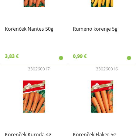
Korenček Nantes 50g
Rumeno korenje 5g
3,83 €
0,99 €
330260017
330260016
Korenček Kuroda 4g
Korenček Flaker 5g