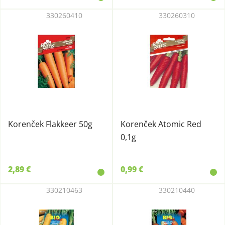
330260410
330260310
Korenček Flakkeer 50g
Korenček Atomic Red
0,1g
2,89 €
0,99 €
330210463
330210440