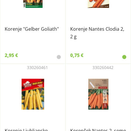
Korenje "Gelber Goliath"
Korenje Nantes Clodia 2,
2 g
2,95 €
0,75 €
330260461
330260442
Korenje Ljubljansko
Korenček Nantes 2, seme