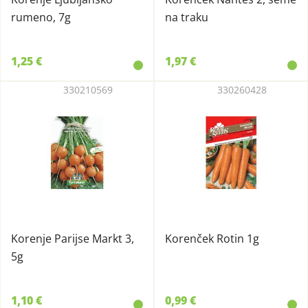
rumeno, 7g
na traku
1,25 €
1,97 €
330210569
330260428
Korenje Parijse Markt 3,
Korenček Rotin 1g
5g
1,10 €
0,99 €