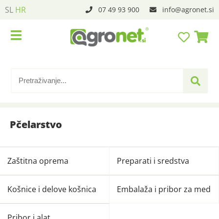
SL
HR
07 49 93 900
info
agronet.si
Pčelarstvo
Zaštitna oprema
Preparati i sredstva
Košnice i delove košnica
Embalaža i pribor za med
Pribor i alat