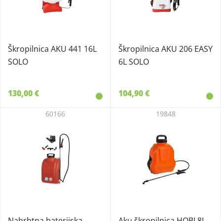
Škropilnica AKU 441 16L
Škropilnica AKU 206 EASY
SOLO
6L SOLO
130,00 €
104,90 €
60166
19848
Nahrbtna baterijska
Aku škropilnica HOBI 8L