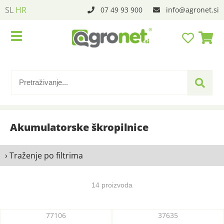
SL
HR
07 49 93 900
info
agronet.si
Akumulatorske škropilnice
› Traženje po filtrima
14 proizvoda
77106
37635