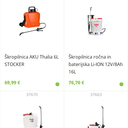
Škropilnica AKU Thalia 6L
Škropilnica ročna in
STOCKER
baterijska Li-ION 12V/8Ah
16L
69,99 €
76,70 €
37670
37663