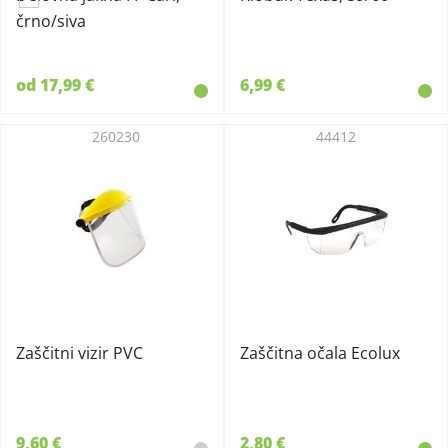
črno/siva
od 17,99 €
6,99 €
260230
44412
Zaščitni vizir PVC
Zaščitna očala Ecolux
9,60 €
2,80 €