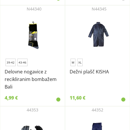
N44340
N44345
39-42
43-46
M
XL
Delovne nogavice z
Dežni plašč KISHA
recikliranim bombažem
Bali
4,99 €
11,60 €
44353
44352