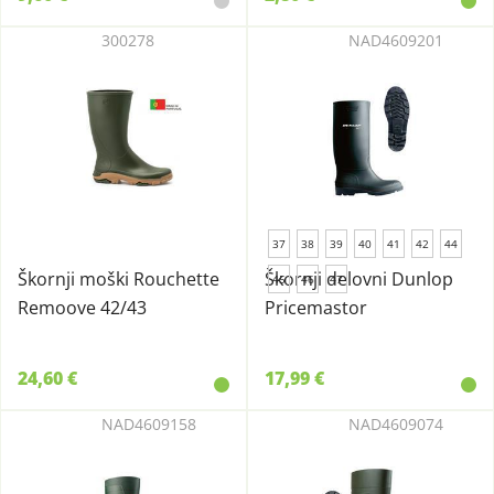
300278
NAD4609201
37
38
39
40
41
42
44
Škornji moški Rouchette
Škornji delovni Dunlop
45
46
47
Remoove 42/43
Pricemastor
24,60 €
17,99 €
NAD4609158
NAD4609074