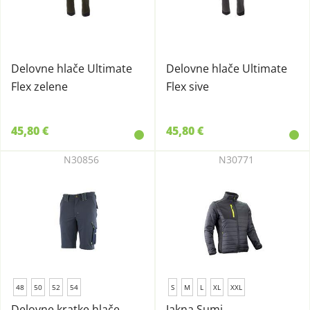
Delovne hlače Ultimate
Delovne hlače Ultimate
Flex zelene
Flex sive
45,80 €
45,80 €
N30856
N30771
48
50
52
54
S
M
L
XL
XXL
Delovne kratke hlače
Jakna Sumi