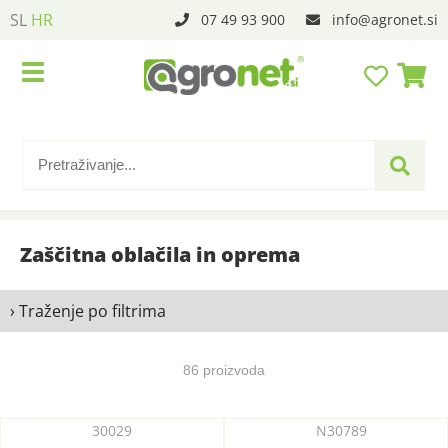
SL
HR
07 49 93 900
info
agronet.si
Zaščitna oblačila in oprema
› Traženje po filtrima
86 proizvoda
30029
N30789