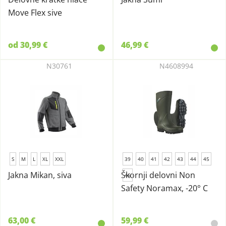
Move Flex sive
od 30,99 €
46,99 €
N30761
N4608994
S
M
L
XL
XXL
39
40
41
42
43
44
45
Jakna Mikan, siva
Škornji delovni Non
46
Safety Noramax, -20° C
63,00 €
59,99 €