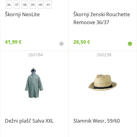
36
37
38
39
40
41
Škornji NeoLite
Škornji ženski Rouchette
Remoove 36/37
41,99 €
26,50 €
260184
260238
Dežni plašč Salva XXL
Slamnik Wesr, 59/60