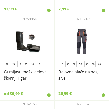
13,99 €
7,99 €
N260058
N162169
42
43
44
45
46
47
48
50
52
54
56
58
60
Gumijasti moški delovni
Delovne hlače na pas,
62
škornji Tigar
sive
od 36,99 €
26,99 €
N162153
N29524