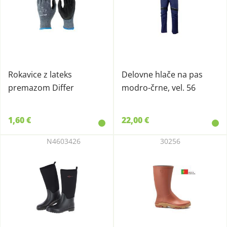
Rokavice z lateks
Delovne hlače na pas
premazom Differ
modro-črne, vel. 56
1,60 €
22,00 €
N4603426
30256