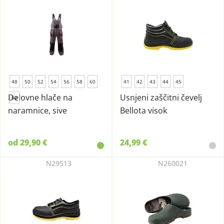
48
50
52
54
56
58
60
41
42
43
44
45
Delovne hlače na
Usnjeni zaščitni čevelj
62
naramnice, sive
Bellota visok
od 29,90 €
24,99 €
N29513
N260021