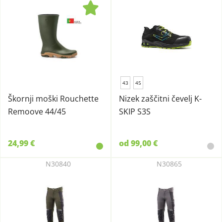
43
45
Škornji moški Rouchette
Nizek zaščitni čevelj K-
Remoove 44/45
SKIP S3S
24,99 €
od 99,00 €
N30840
N30865