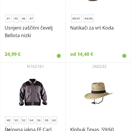
41
45
46
47
40/41
44/45
Usnjeni zaščitni čevelj
Natikači za vrt Koda
Bellota nizki
24,99 €
od 14,40 €
N162161
260232
48
50
52
54
56
58
60
Delovna jakna FF Carl,
Klobuk Texas, 59/60
62