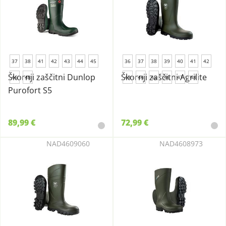
37
38
41
42
43
44
45
36
37
38
39
40
41
42
Škornji zaščitni Dunlop
Škornji zaščitni Agrilite
46
48
43
44
45
46
47
48
Purofort S5
89,99 €
72,99 €
NAD4609060
NAD4608973