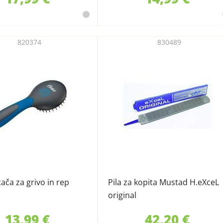
820374
830489
tača za grivo in rep
Pila za kopita Mustad H.eXceL
original
13,99 €
42,20 €