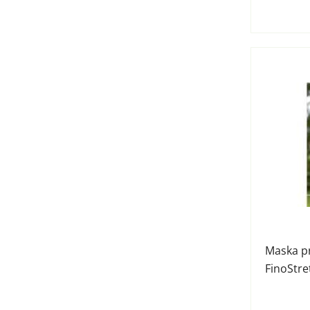
Maska p
FinoStre
Covallie