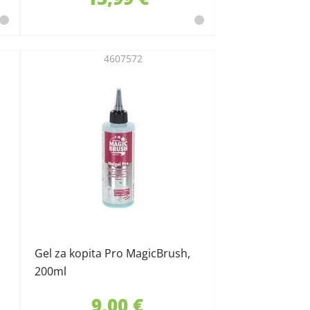
4607572
Gel za kopita Pro MagicBrush,
200ml
9,00 €