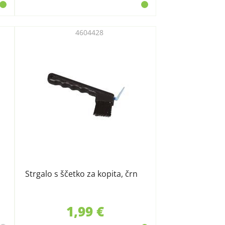
4604428
Strgalo s ščetko za kopita, črn
1,99 €