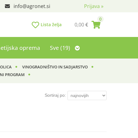
info
agronet.si
Prijava
»
0
0,00
€
Lista želja
etijska oprema
Sve (19)
KOLICA
VINOGRADNIŠTVO IN SADJARSTVO
NI PROGRAM
Sortiraj po: