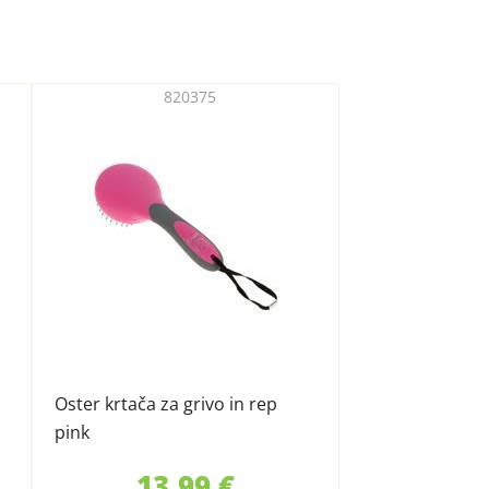
820375
Oster krtača za grivo in rep
pink
13,99 €