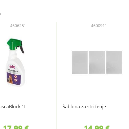
a
4606251
4600911
uscaBlock 1L
Šablona za striženje
17,99 €
14,99 €