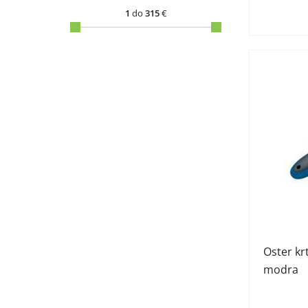
1
do
315
€
Oster kr
modra