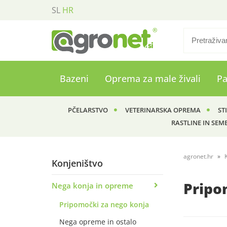
SL
HR
Bazeni
Oprema za male živali
P
PČELARSTVO
VETERINARSKA OPREMA
ST
RASTLINE IN SEM
agronet.hr
Konjeništvo
Pripo
Nega konja in opreme
Pripomočki za nego konja
Nega opreme in ostalo