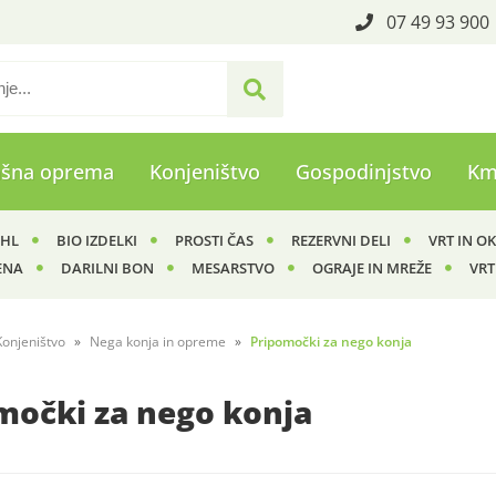
07 49 93 900
ašna oprema
Konjeništvo
Gospodinjstvo
Km
IHL
BIO IZDELKI
PROSTI ČAS
REZERVNI DELI
VRT IN O
ENA
DARILNI BON
MESARSTVO
OGRAJE IN MREŽE
VRT
Konjeništvo
Nega konja in opreme
Pripomočki za nego konja
močki za nego konja