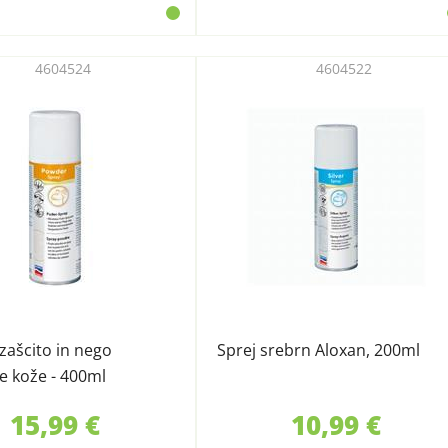
4604524
4604522
 zašcito in nego
Sprej srebrn Aloxan, 200ml
ve kože - 400ml
15,99 €
10,99 €