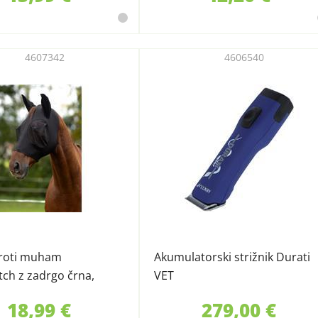
4607342
4606540
roti muham
Akumulatorski strižnik Durati
tch z zadrgo črna,
VET
ro
18,99 €
279,00 €