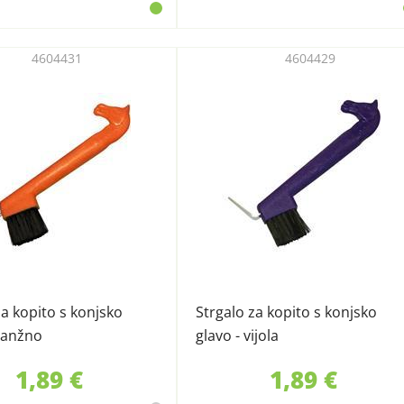
4604431
4604429
za kopito s konjsko
Strgalo za kopito s konjsko
ranžno
glavo - vijola
1,89 €
1,89 €