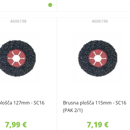
4606198
4606196
plošča 127mm - SC16
Brusna plošča 115mm - SC16
(PAK 2/1)
7,99 €
7,19 €