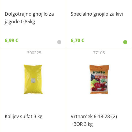
Dolgotrajno gnojilo za
Specialno gnojilo za kivi
jagode 0,85kg
6,99 €
6,70 €
300225
77105
Kalijev sulfat 3 kg
Vrtnarček 6-18-28-(2)
+BOR 3 kg