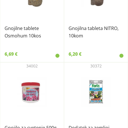
Gnojilne tablete
Gnojilna tableta NITRO,
Osmohum 10kos
10kom
6,69 €
6,20 €
34002
30372
Gnojilo za cvetenje 500g,
Dodatek za zemljoi