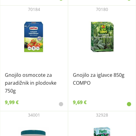
70184
70180
Gnojilo osmocote za
Gnojilo za iglavce 850g
paradižnik in plodovke
COMPO
750g
9,99 €
9,69 €
34001
32928