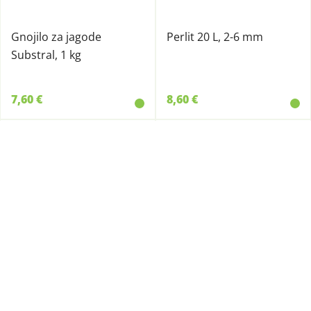
Gnojilo za jagode
Perlit 20 L, 2-6 mm
Substral, 1 kg
7,60 €
8,60 €
30390
77060
Vetisa Nutricote
Vrtnarček KAN + Mg +
dolgoročno gnojilo 250 g
Bor, 3 kg