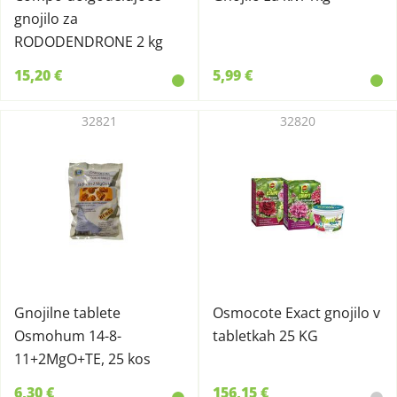
gnojilo za
RODODENDRONE 2 kg
15,20 €
5,99 €
32821
32820
Gnojilne tablete
Osmocote Exact gnojilo v
Osmohum 14-8-
tabletkah 25 KG
11+2MgO+TE, 25 kos
6,30 €
156,15 €