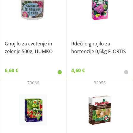
Gnojilo za cvetenje in
Rdečilo gnojilo za
zelenje 500g, HUMKO
hortenzije 0,5kg FLORTIS
6,60 €
4,60 €
70066
32956