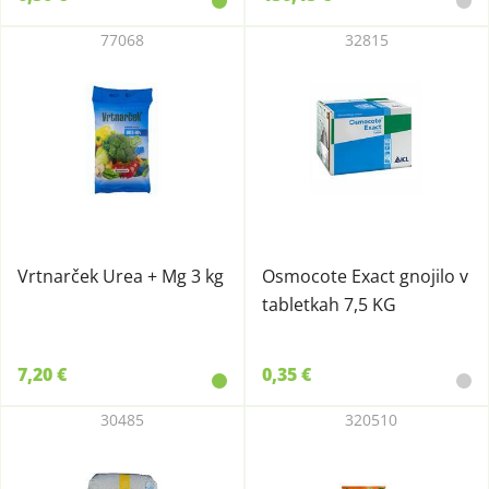
77068
32815
Vrtnarček Urea + Mg 3 kg
Osmocote Exact gnojilo v
tabletkah 7,5 KG
7,20 €
0,35 €
30485
320510