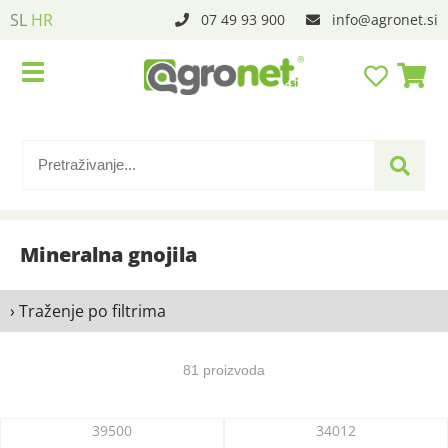
SL
HR
07 49 93 900
info
agronet.si
Mineralna gnojila
› Traženje po filtrima
81 proizvoda
39500
34012