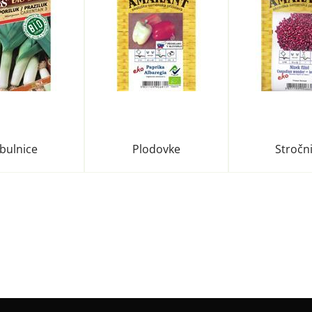
bulnice
Plodovke
Stročn