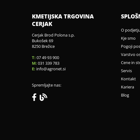
KMETIJSKA TRGOVINA
SPLOŠ
CERJAK
O podjetj
Cerjak Brod Polona s.p.
Kje smo
Bukošek 69
8250 Brežice
Pogoji po
Varstvo o
T:
07 49 93 900
Cene in st
M:
031 339 783
E:
info
agronet.si
Servis
Kontakt
Spremljajte nas:
Kariera
Blog