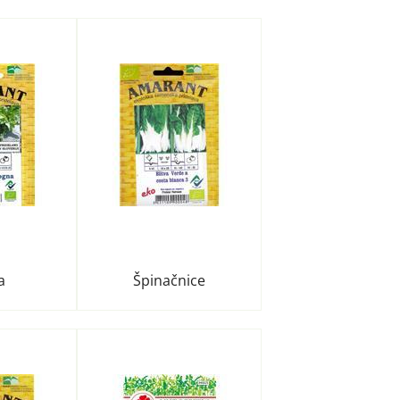
a
Špinačnice