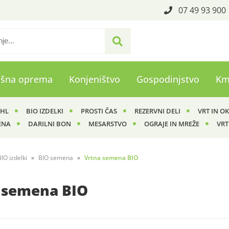
07 49 93 900
ašna oprema
Konjeništvo
Gospodinjstvo
Km
IHL
BIO IZDELKI
PROSTI ČAS
REZERVNI DELI
VRT IN O
ENA
DARILNI BON
MESARSTVO
OGRAJE IN MREŽE
VRT
BIO izdelki
BIO semena
Vrtna semena BIO
 semena BIO