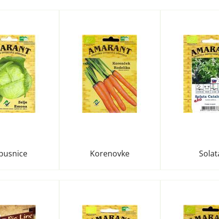
pusnice
Korenovke
Solat