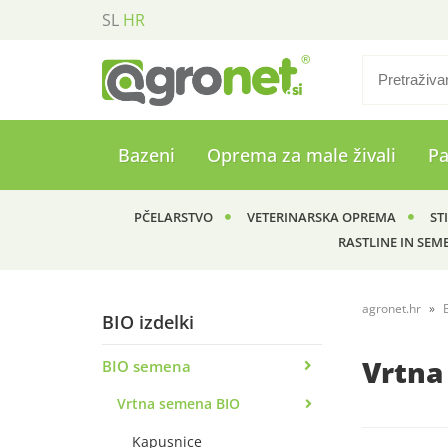
SL
HR
Bazeni
Oprema za male živali
P
PČELARSTVO
VETERINARSKA OPREMA
ST
RASTLINE IN SEM
agronet.hr
BIO izdelki
Vrtna
BIO semena
Vrtna semena BIO
Kapusnice