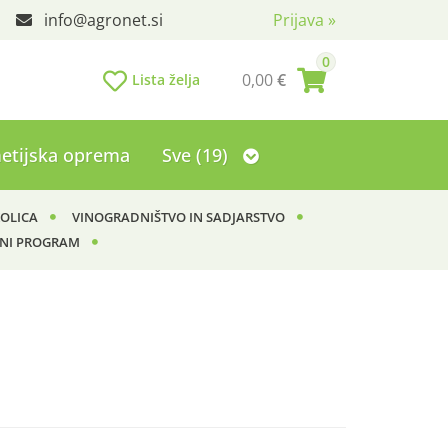
info
agronet.si
Prijava
»
0
0,00
€
Lista želja
etijska oprema
Sve (19)
KOLICA
VINOGRADNIŠTVO IN SADJARSTVO
NI PROGRAM