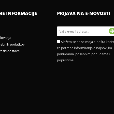
NE INFORMACIJE
PRIJAVA NA E-NOVOSTI
u
slovanja
Slažem se da se moja e-pošta korist
sebnih podatkov
za potrebe informiranja o najnovijim
roški dostave
ponudama, posebnim ponudama i
popustima.