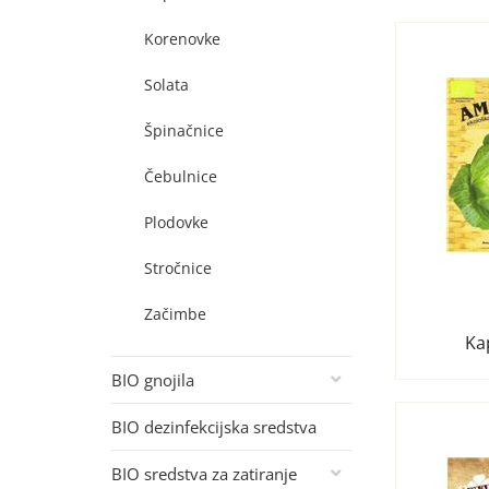
Korenovke
Solata
Špinačnice
Čebulnice
Plodovke
Stročnice
Začimbe
Ka
BIO gnojila
BIO dezinfekcijska sredstva
BIO sredstva za zatiranje