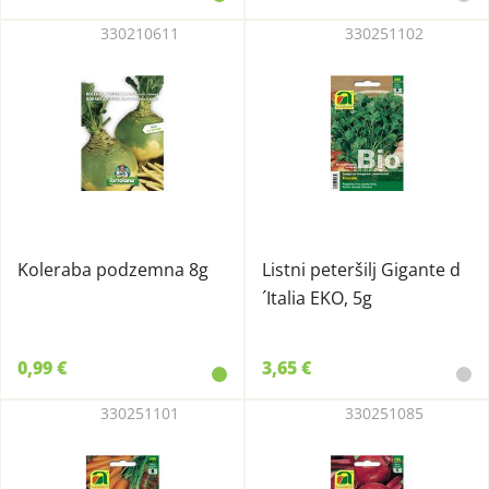
330210611
330251102
Koleraba podzemna 8g
Listni peteršilj Gigante d
´Italia EKO, 5g
0,99 €
3,65 €
330251101
330251085