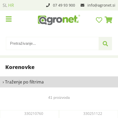
SL
HR
07 49 93 900
info
agronet.si
Korenovke
› Traženje po filtrima
41 proizvoda
330210760
330251122