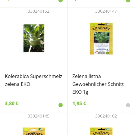
330240152
330240147
Kolerabica Superschmelz
Zelena listna
zelena EKO
Gewoehnlicher Schnitt
EKO 1g
3,80 €
1,95 €
330240145
330240102