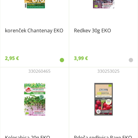
korenček Chantenay EKO
Redkev 30g EKO
2,95 €
3,99 €
330260465
330253025
Kolerabica 20g EKO
Rdeča redkvica Raxe EKO,