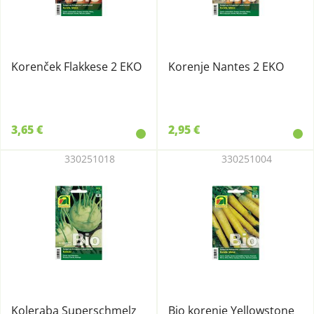
Korenček Flakkese 2 EKO
Korenje Nantes 2 EKO
3,65 €
2,95 €
330251018
330251004
Koleraba Superschmelz
Bio korenje Yellowstone