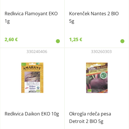
Redkvica Flamoyant EKO
Korenček Nantes 2 BIO
1g
5g
2,60 €
1,25 €
330240406
330260303
Redkvica Daikon EKO 10g
Okrogla rdeča pesa
Detroit 2 BIO 5g