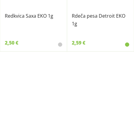
Redkvica Saxa EKO 1g
Rdeča pesa Detroit EKO
1g
2,50 €
2,59 €
330240061
330240060
Peteršilj koreninski EKO
Peteršilj navadni listnik
1g
EKO 1g