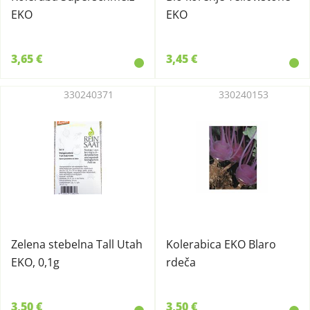
EKO
EKO
3,65 €
3,45 €
330240371
330240153
Zelena stebelna Tall Utah
Kolerabica EKO Blaro
EKO, 0,1g
rdeča
3,50 €
3,50 €