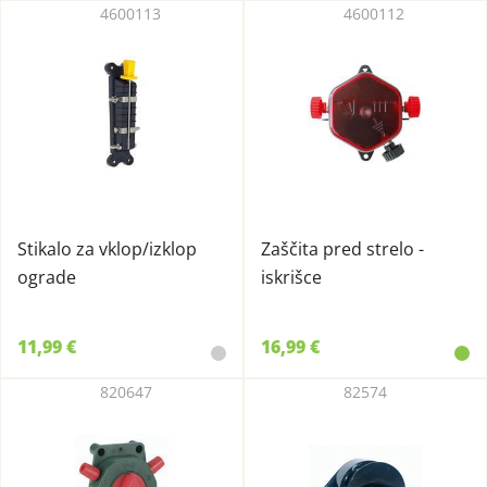
4600113
4600112
Stikalo za vklop/izklop
Zaščita pred strelo -
ograde
iskrišce
11,99 €
16,99 €
820647
82574