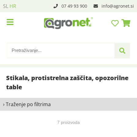
SL
HR
07 49 93 900
info
agronet.si
Stikala, protistrelna zaščita, opozorilne
table
› Traženje po filtrima
7 proizvoda