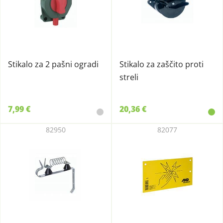
Stikalo za 2 pašni ogradi
Stikalo za zaščito proti
streli
7,99 €
20,36 €
82950
82077