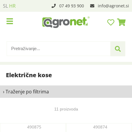
SL
HR
07 49 93 900
info
agronet.si
Električne kose
› Traženje po filtrima
11 proizvoda
490875
490874