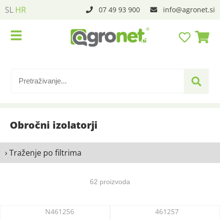
SL
HR
07 49 93 900
info
agronet.si
Obročni izolatorji
› Traženje po filtrima
62 proizvoda
N461256
461257