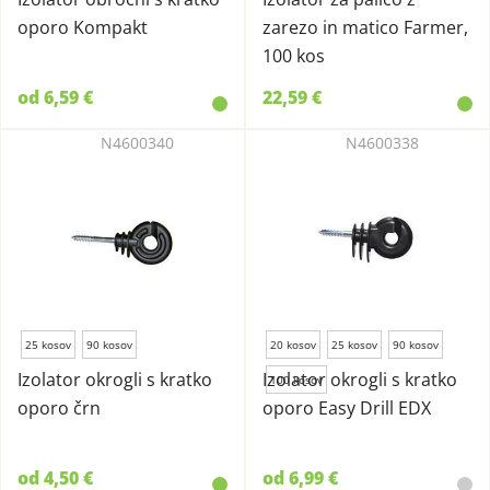
oporo Kompakt
zarezo in matico Farmer,
100 kos
od 6,59 €
22,59 €
N4600340
N4600338
25 kosov
90 kosov
20 kosov
25 kosov
90 kosov
Izolator okrogli s kratko
Izolator okrogli s kratko
100 kosov
oporo črn
oporo Easy Drill EDX
od 4,50 €
od 6,99 €