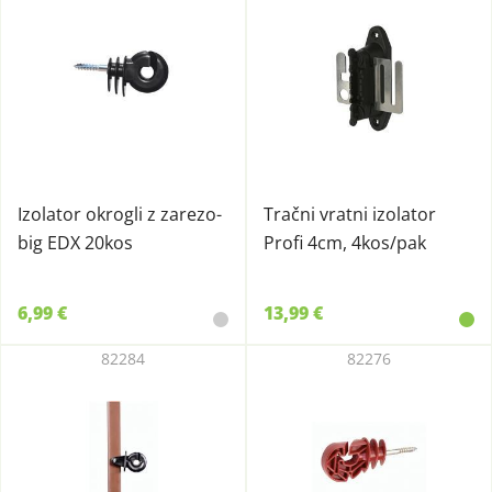
Izolator okrogli z zarezo-
Tračni vratni izolator
big EDX 20kos
Profi 4cm, 4kos/pak
6,99 €
13,99 €
82284
82276