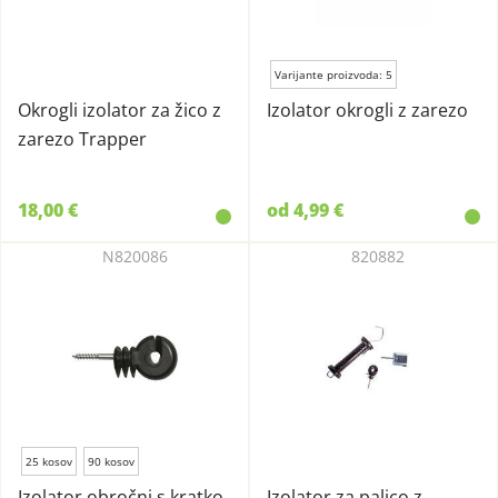
Varijante proizvoda: 5
Okrogli izolator za žico z
Izolator okrogli z zarezo
zarezo Trapper
18,00 €
od 4,99 €
N820086
820882
25 kosov
90 kosov
Izolator obročni s kratko
Izolator za palico z