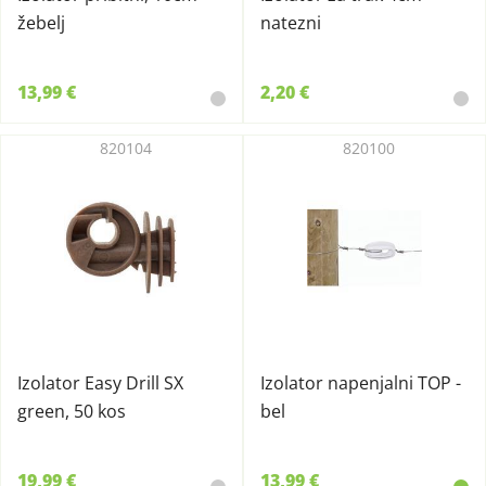
žebelj
natezni
13,99 €
2,20 €
820104
820100
Izolator Easy Drill SX
Izolator napenjalni TOP -
green, 50 kos
bel
19,99 €
13,99 €