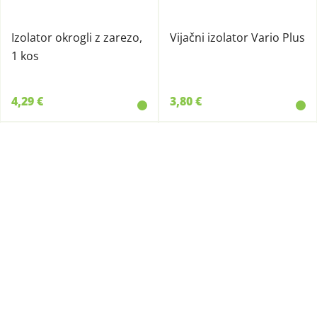
Izolator okrogli z zarezo,
Vijačni izolator Vario Plus
1 kos
4,29 €
3,80 €
820635
820633
Izolator za trak 4 cm -
Izolator pribitni Classic
eurotape