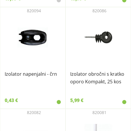
820094
820086
Izolator napenjalni - črn
Izolator obročni s kratko
oporo Kompakt, 25 kos
0,43 €
5,99 €
820082
820081