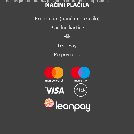
najnovijim ponudama, posebnim ponudama i popustima.
NAČINI PLAČILA
Predračun (bančno nakazilo)
Plačilne kartice
Flik
LeanPay
Po povzetju