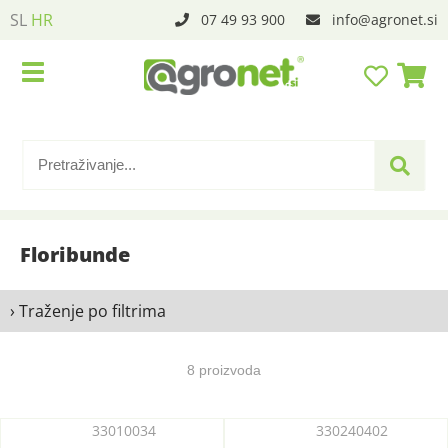
SL
HR
07 49 93 900
info
agronet.si
Floribunde
› Traženje po filtrima
8 proizvoda
33010034
330240402