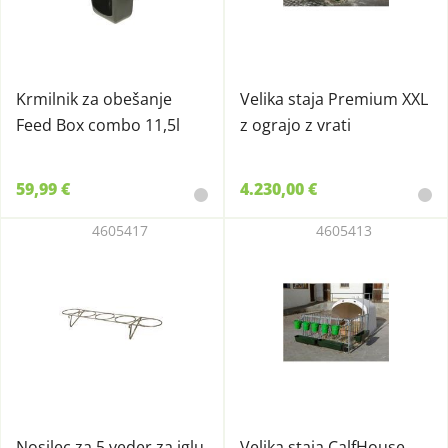
Krmilnik za obešanje
Velika staja Premium XXL
Feed Box combo 11,5l
z ograjo z vrati
59,99 €
4.230,00 €
4605417
4605413
Nosilec za 5 veder za iglu
Velika staja CalfHouse