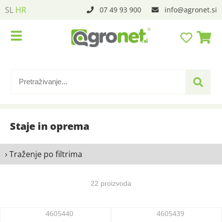
SL
HR
07 49 93 900
info
agronet.si
Staje in oprema
› Traženje po filtrima
22 proizvoda
4605440
4605439