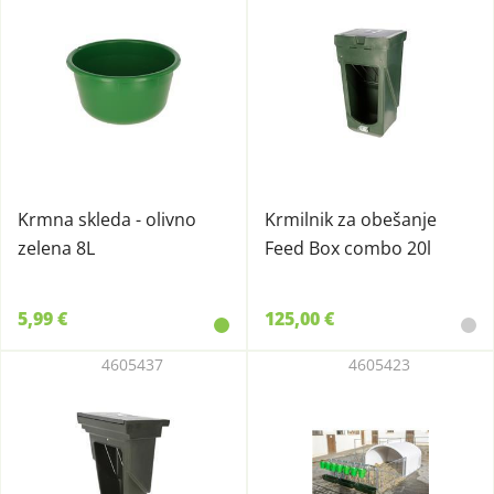
Krmna skleda - olivno
Krmilnik za obešanje
zelena 8L
Feed Box combo 20l
5,99 €
125,00 €
4605437
4605423