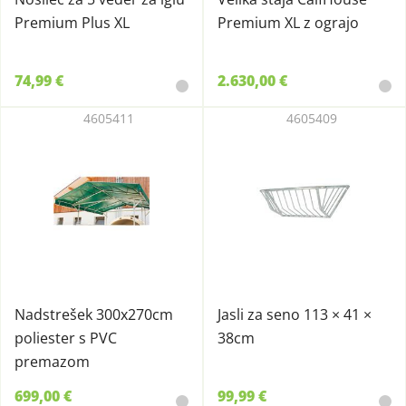
Premium Plus XL
Premium XL z ograjo
74,99 €
2.630,00 €
4605411
4605409
Nadstrešek 300x270cm
Jasli za seno 113 × 41 ×
poliester s PVC
38cm
premazom
699,00 €
99,99 €