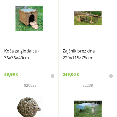
Koča za glodalce -
Zajčnik brez dna
36×36×40cm
220×115×75cm
49,99 €
249,00 €
820528
82238