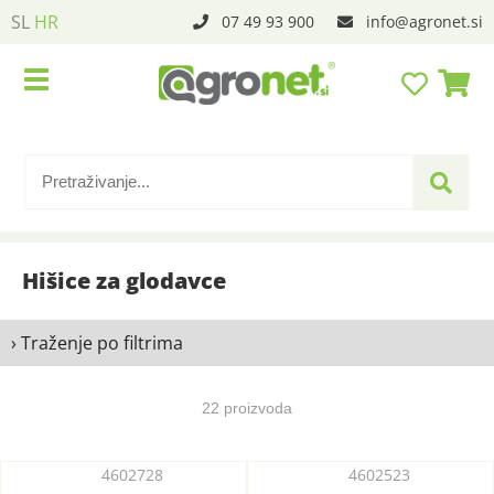
SL
HR
07 49 93 900
info
agronet.si
Hišice za glodavce
› Traženje po filtrima
22 proizvoda
4602728
4602523