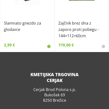
Slamnato gnezdo za
Zajčnik brez dna z
glodavce
zaporo proti pobegu -
144×112×60cm
2,99 €
119,00 €
KMETIJSKA TRGOVINA
CERJAK
Cerjak Brod Polona s.p.
Bukošek 69
8250 Brežice