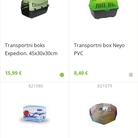
Transportni boks
Transportni box Neyo
Expedion. 45x30x30cm
PVC
15,99 €
8,40 €
821080
821079