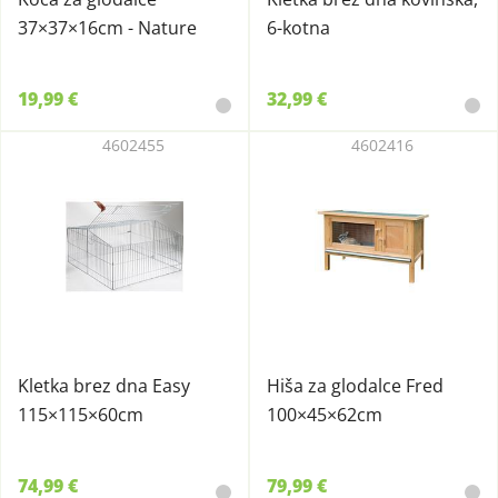
37×37×16cm - Nature
6-kotna
19,99 €
32,99 €
4602455
4602416
Kletka brez dna Easy
Hiša za glodalce Fred
115×115×60cm
100×45×62cm
74,99 €
79,99 €