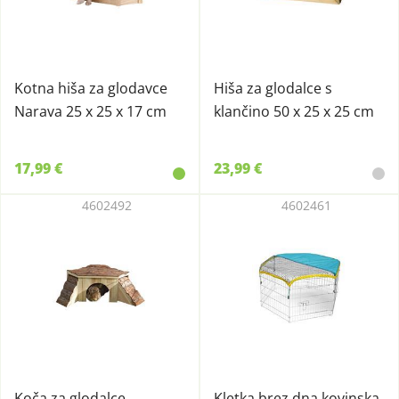
Kotna hiša za glodavce
Hiša za glodalce s
Narava 25 x 25 x 17 cm
klančino 50 x 25 x 25 cm
17,99 €
23,99 €
4602492
4602461
Koča za glodalce
Kletka brez dna kovinska,