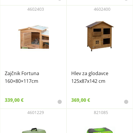
4602403
4602400
Zajčnik Fortuna
Hlev za glodavce
160×80×117cm
125x87x142 cm
339,00 €
369,00 €
4601229
821085