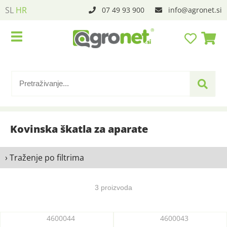
SL
HR
07 49 93 900
info
agronet.si
Kovinska škatla za aparate
› Traženje po filtrima
3 proizvoda
4600044
4600043