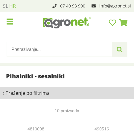
SL
HR
07 49 93 900
info
agronet.si
Pihalniki - sesalniki
› Traženje po filtrima
10 proizvoda
4810008
490516