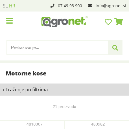
SL
HR
07 49 93 900
info
agronet.si
Motorne kose
› Traženje po filtrima
21 proizvoda
4810007
480982